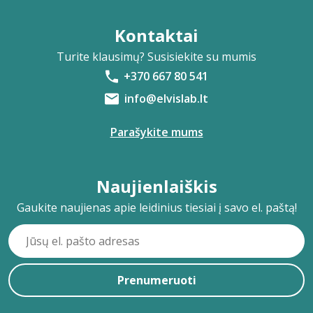
Kontaktai
Turite klausimų? Susisiekite su mumis
+370 667 80 541
info@elvislab.lt
Parašykite mums
Naujienlaiškis
Gaukite naujienas apie leidinius tiesiai į savo el. paštą!
Prenumeruoti