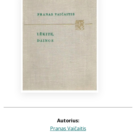
Bibliotekoms
D.U.K.
+370 667 80 541
info@elvislab.lt
Autorius:
Pranas Vaičaitis