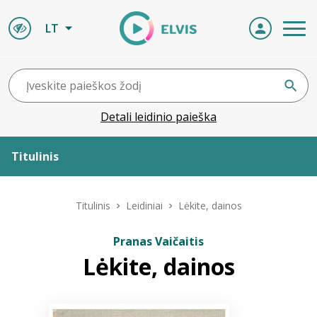
LT
Detali leidinio paieška
Titulinis
Apie ELVIS
Titulinis
Leidiniai
Lėkite, dainos
Leidiniai
Pranas Vaičaitis
Lėkite, dainos
ELVIS atvyksta
Naujienos