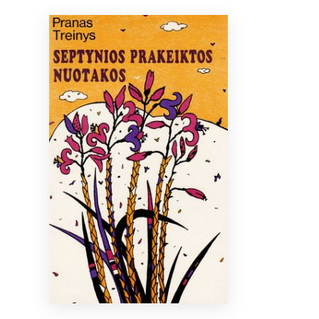
Bibliotekoms
D.U.K.
+370 667 80 541
info@elvislab.lt