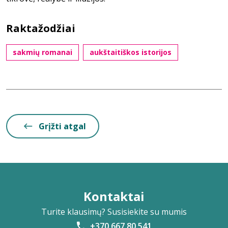
Raktažodžiai
sakmių romanai
aukštaitiškos istorijos
Grįžti atgal
Kontaktai
Turite klausimų? Susisiekite su mumis
+370 667 80 541