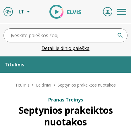
LT
Detali leidinio paieška
Titulinis
Apie ELVIS
Titulinis
Leidiniai
Septynios prakeiktos nuotakos
Leidiniai
Pranas Treinys
Septynios prakeiktos
ELVIS atvyksta
nuotakos
Naujienos