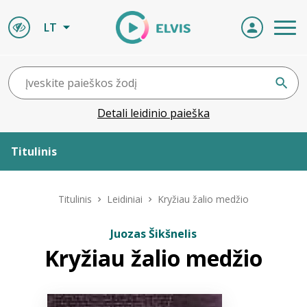
LT
Detali leidinio paieška
Titulinis
Apie ELVIS
Titulinis
Leidiniai
Kryžiau žalio medžio
Leidiniai
Juozas Šikšnelis
Kryžiau žalio medžio
ELVIS atvyksta
Naujienos