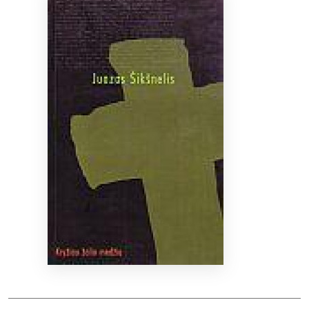
Bibliotekoms
D.U.K.
+370 667 80 541
info@elvislab.lt