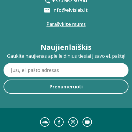
+370 667 80 541
info@elvislab.lt
Parašykite mums
Naujienlaiškis
Gaukite naujienas apie leidinius tiesiai į savo el. paštą!
Prenumeruoti