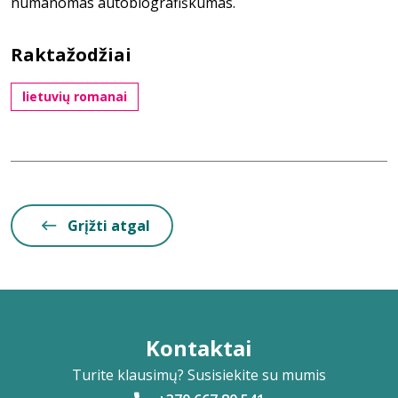
numanomas autobiografiškumas.
Raktažodžiai
lietuvių romanai
Grįžti atgal
Kontaktai
Turite klausimų? Susisiekite su mumis