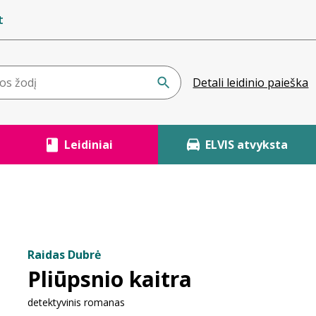
t
Detali leidinio paieška
Leidiniai
ELVIS atvyksta
Raidas Dubrė
Pliūpsnio kaitra
detektyvinis romanas