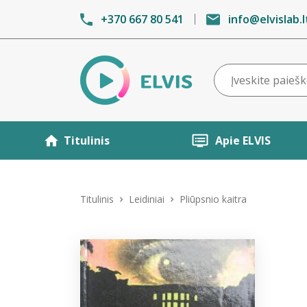
+370 667 80 541
info@elvislab.l
Titulinis
Apie ELVIS
Titulinis
Leidiniai
Pliūpsnio kaitra