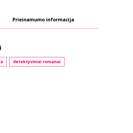
Prieinamumo informacija
i
ra
detektyviniai romanai