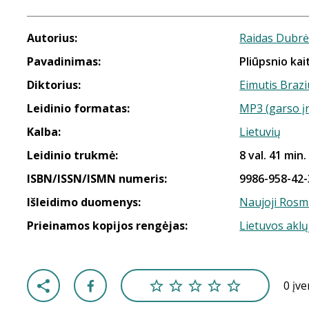
Autorius:
Raidas Dubr
Pavadinimas:
Pliūpsnio kai
Diktorius:
Eimutis Brazi
Leidinio formatas:
MP3 (garso į
Kalba:
Lietuvių
Leidinio trukmė:
8 val. 41 min.
ISBN/ISSN/ISMN numeris:
9986-958-42-
Išleidimo duomenys:
Naujoji Rosm
Prieinamos kopijos rengėjas:
Lietuvos aklų
0 įv