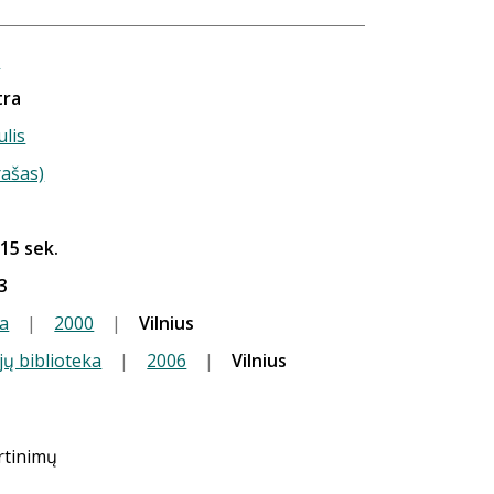
ė
tra
ulis
rašas)
 15 sek.
3
a
|
2000
|
Vilnius
jų biblioteka
|
2006
|
Vilnius
ertinimų