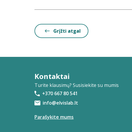
Grįžti atgal
Kontaktai
Turite klausimų? Susisiekite su mumis
+370 667 80 541
info@elvislab.lt
Parašykite mums