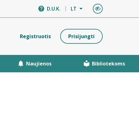
D.U.K.
LT
Registruotis
Prisijungti
Naujienos
Bibliotekoms