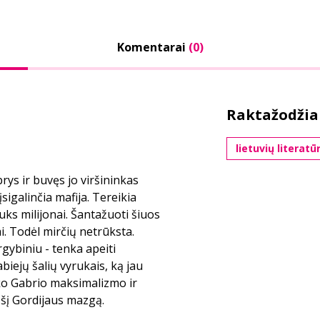
Komentarai
(0)
Raktažodžia
lietuvių literatū
rys ir buvęs jo viršininkas
sigalinčia mafija. Tereikia
auks milijonai. Šantažuoti šiuos
ai. Todėl mirčių netrūksta.
ybiniu - tenka apeiti
biejų šalių vyrukais, ką jau
ško Gabrio maksimalizmo ir
šį Gordijaus mazgą.