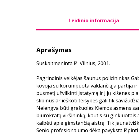
Leidinio informacija
Aprašymas
Suskaitmeninta iš: Vilnius, 2001.
Pagrindinis veikėjas šaunus policininkas Gab
kovoja su korumpuota valdančiąja partija ir į
pusmetį užvilkinti įstatymą ir į jų kišenes pl
slibinus ar ieškoti teisybės gali tik savižudži
Nelengva būti gražuolės Klemos asmens sarg
biurokratą viršininką, kautis su ginkluotais a
kalbėti apie gimstančią aistrą. Tik jaunatvi
Senio profesionalumo dėka pavyksta išpinti 