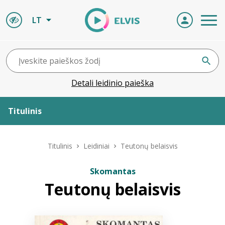
LT
Detali leidinio paieška
Titulinis
Apie ELVIS
Titulinis
Leidiniai
Teutonų belaisvis
Leidiniai
Skomantas
Teutonų belaisvis
ELVIS atvyksta
Naujienos