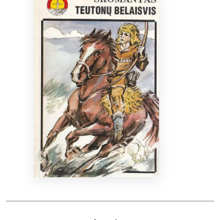
Bibliotekoms
D.U.K.
+370 667 80 541
info@elvislab.lt