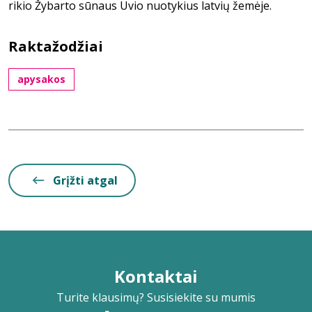
rikio Žybarto sūnaus Uvio nuotykius latvių žemėje.
Raktažodžiai
apysakos
Grįžti atgal
Kontaktai
Turite klausimų? Susisiekite su mumis