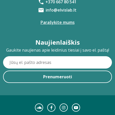
+370 667 80 541
info@elvislab.lt
Parašykite mums
Naujienlaiškis
Gaukite naujienas apie leidinius tiesiai į savo el. paštą!
Prenumeruoti