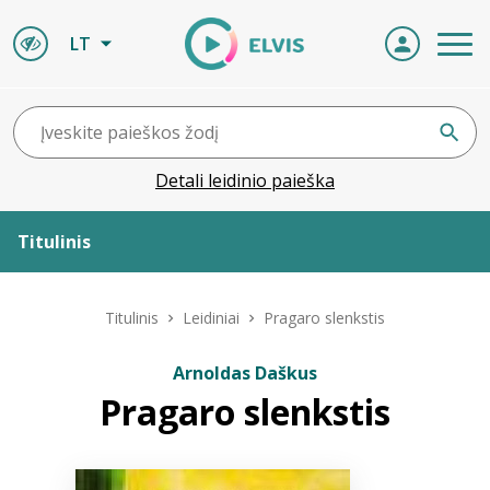
LT
Detali leidinio paieška
Titulinis
Apie ELVIS
Titulinis
Leidiniai
Pragaro slenkstis
Leidiniai
Arnoldas Daškus
Pragaro slenkstis
ELVIS atvyksta
Naujienos