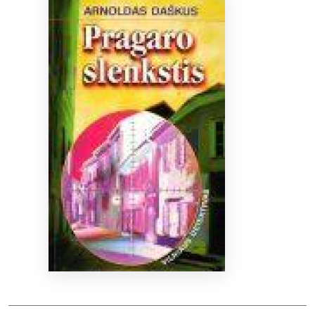
Bibliotekoms
D.U.K.
+370 667 80 541
info@elvislab.lt