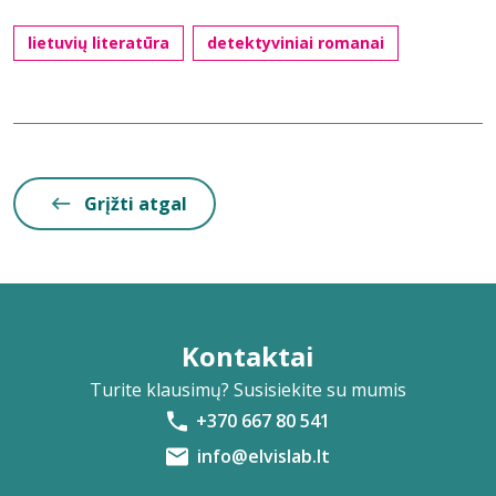
lietuvių literatūra
detektyviniai romanai
Grįžti atgal
Kontaktai
Turite klausimų? Susisiekite su mumis
+370 667 80 541
info@elvislab.lt