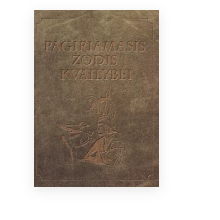
Bibliotekoms
D.U.K.
+370 667 80 541
info@elvislab.lt