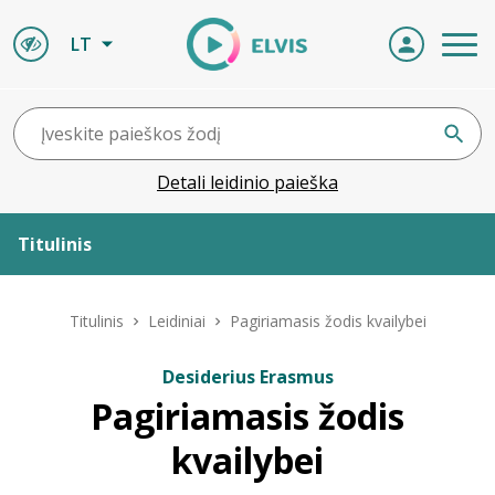
LT
Detali leidinio paieška
Titulinis
Apie ELVIS
Titulinis
Leidiniai
Pagiriamasis žodis kvailybei
Leidiniai
Desiderius Erasmus
Pagiriamasis žodis
ELVIS atvyksta
kvailybei
Naujienos