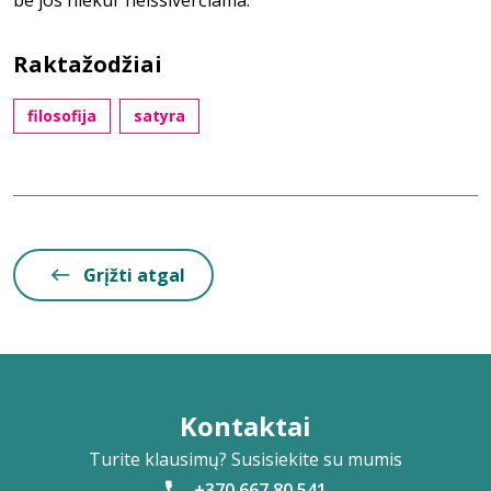
be jos niekur neišsiverčiama.
Raktažodžiai
filosofija
satyra
Grįžti atgal
Kontaktai
Turite klausimų? Susisiekite su mumis
+370 667 80 541