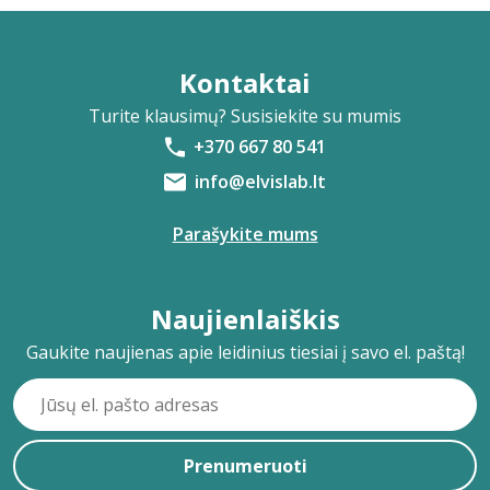
Kontaktai
Turite klausimų? Susisiekite su mumis
+370 667 80 541
info@elvislab.lt
Parašykite mums
Naujienlaiškis
Gaukite naujienas apie leidinius tiesiai į savo el. paštą!
Prenumeruoti