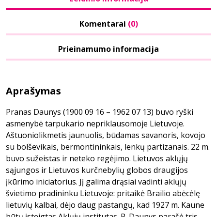
Komentarai
(0)
Prieinamumo informacija
Aprašymas
Pranas Daunys (1900 09 16 – 1962 07 13) buvo ryški
asmenybė tarpukario nepriklausomoje Lietuvoje.
Aštuoniolikmetis jaunuolis, būdamas savanoris, kovojo
su bolševikais, bermontininkais, lenkų partizanais. 22 m.
buvo sužeistas ir neteko regėjimo. Lietuvos aklųjų
sąjungos ir Lietuvos kurčnebylių globos draugijos
įkūrimo iniciatorius. Jį galima drąsiai vadinti aklųjų
švietimo pradininku Lietuvoje: pritaikė Brailio abėcėlę
lietuvių kalbai, dėjo daug pastangų, kad 1927 m. Kaune
būtų įsteigtas Aklųjų institutas. P. Daunys parašė tris