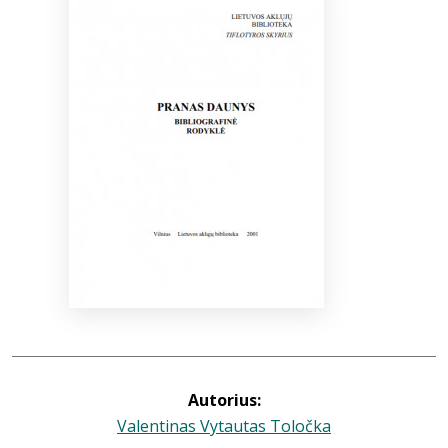
Bibliotekoms
D.U.K.
+370 667 80 541
info@elvislab.lt
Autorius:
Valentinas Vytautas Toločka