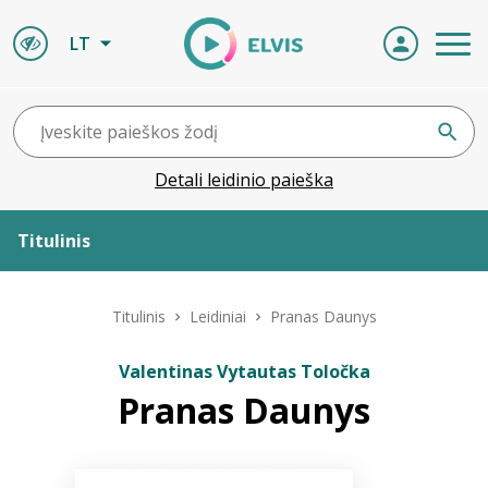
LT
Detali leidinio paieška
Titulinis
Apie ELVIS
Titulinis
Leidiniai
Pranas Daunys
Leidiniai
Valentinas Vytautas Toločka
Pranas Daunys
ELVIS atvyksta
Naujienos