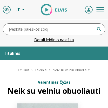
LT
Detali leidinio paieška
Titulinis
Apie ELVIS
Titulinis
Leidiniai
Neik su velniu obuoliauti
Leidiniai
Valentinas Čyžas
Neik su velniu obuoliauti
ELVIS atvyksta
Naujienos