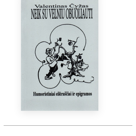
Bibliotekoms
D.U.K.
+370 667 80 541
info@elvislab.lt