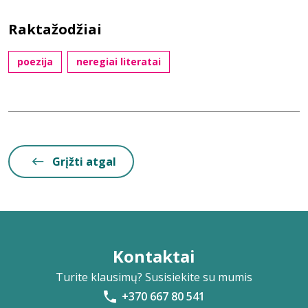
Raktažodžiai
poezija
neregiai literatai
Grįžti atgal
Kontaktai
Turite klausimų? Susisiekite su mumis
+370 667 80 541