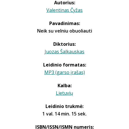
Autorius:
Valentinas Čyžas
Pavadinimas:
Neik su velniu obuoliauti
Diktorius:
Juozas Šalkauskas
Leidinio formatas:
MP3 (garso įrašas)
Kalba:
Lietuvių
Leidinio trukmė:
1 val. 14 min. 15 sek.
ISBN/ISSN/ISMN numeris: