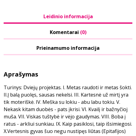
Leidinio informacija
Komentarai
(0)
Prieinamumo informacija
Aprašymas
Turinys: Dviejų projektas. I. Metas raudoti ir metas šokti.
II.Į balą puolęs, sausas nekelsi. III. Kartesnė už mirtį yra
tik moteriškė. IV. Meška su lokiu - abu labu tokiu. V.
Nekask kitam duobės - pats įkrisi. VI. Kvailį ir bažnyčioj
muša. VII. Viskas tuštybė ir vėjo gaudymas. VIII. Boba į
ratus - arkliui sunkiau. IX. Kaip pasiklosi, taip išsimiegosi.
X.Vertesnis gyvas šuo negu nustipęs liūtas (Epitafijos)