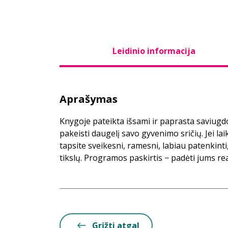
Leidinio informacija
Aprašymas
Knygoje pateikta išsami ir paprasta saviug
pakeisti daugelį savo gyvenimo sričių. Jei l
tapsite sveikesni, ramesni, labiau patenkinti,
tikslų. Programos paskirtis − padėti jums re
Grįžti atgal