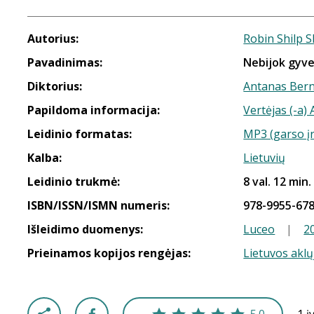
Autorius:
Robin Shilp 
Pavadinimas:
Nebijok gyve
Diktorius:
Antanas Ber
Papildoma informacija:
Vertėjas (-a)
Leidinio formatas:
MP3 (garso į
Kalba:
Lietuvių
Leidinio trukmė:
8 val. 12 min.
ISBN/ISSN/ISMN numeris:
978-9955-678
Išleidimo duomenys:
Luceo
|
2
Prieinamos kopijos rengėjas:
Lietuvos aklų