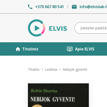
+370 667 80 541
info@elvislab.l
Titulinis
Apie ELVIS
Titulinis
Leidiniai
Nebijok gyventi!