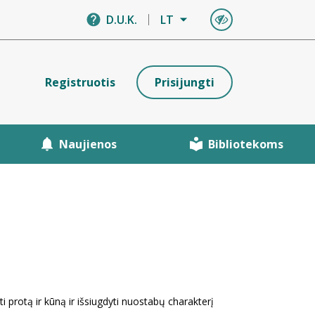
D.U.K.
LT
Registruotis
Prisijungti
Naujienos
Bibliotekoms
yti protą ir kūną ir išsiugdyti nuostabų charakterį