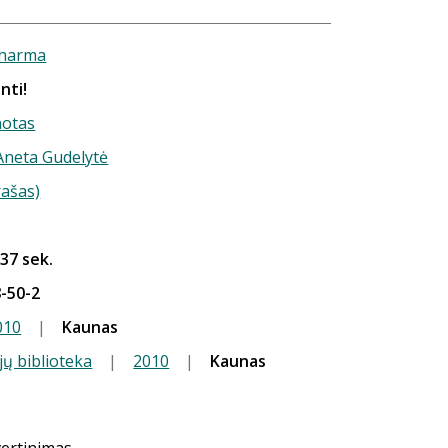
Sharma
nti!
notas
 Aneta Gudelytė
rašas)
 37 sek.
-50-2
010
|
Kaunas
jų biblioteka
|
2010
|
Kaunas