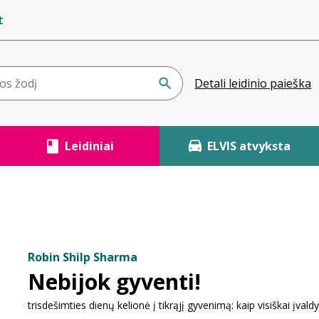
t
Detali leidinio paieška
Leidiniai
ELVIS atvyksta
Robin Shilp Sharma
Nebijok gyventi!
trisdešimties dienų kelionė į tikrąjį gyvenimą: kaip visiškai įvald