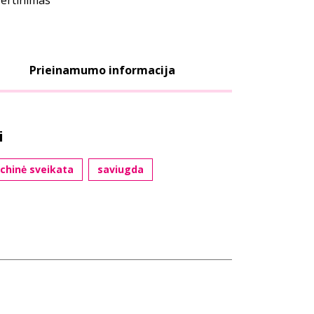
vertinimas
Prieinamumo informacija
i
ichinė sveikata
saviugda