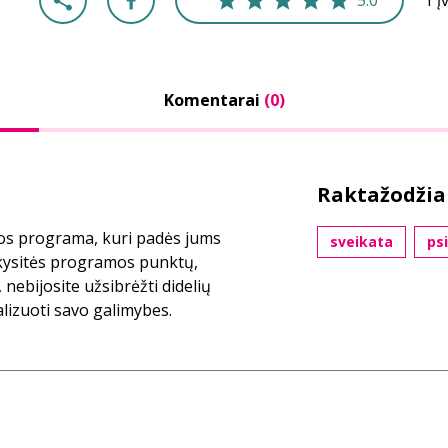
5.0
1 į
Komentarai
(0)
Raktažodžia
dos programa, kuri padės jums
sveikata
ps
aikysitės programos punktų,
 nebijosite užsibrėžti didelių
alizuoti savo galimybes.