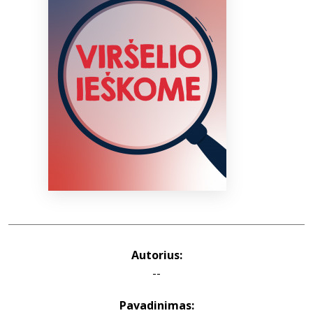
Bibliotekoms
D.U.K.
+370 667 80 541
info@elvislab.lt
Autorius:
--
Pavadinimas: