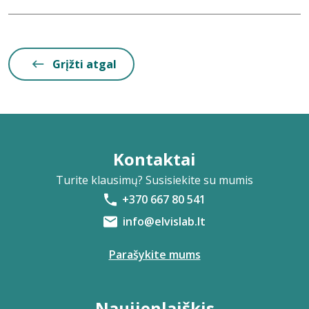
Grįžti atgal
Kontaktai
Turite klausimų? Susisiekite su mumis
+370 667 80 541
info@elvislab.lt
Parašykite mums
Naujienlaiškis