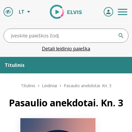
LT
Detali leidinio paieška
Titulinis
Apie ELVIS
Titulinis
Leidiniai
Pasaulio anekdotai. Kn. 3
Leidiniai
Pasaulio anekdotai. Kn. 3
ELVIS atvyksta
Naujienos