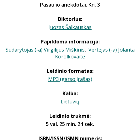
Pasaulio anekdotai. Kn. 3
Diktorius:
Juozas Šalkauskas
Papildoma informacija:
Sudarytojas (-a) Virgilijus Miškinis
,
Vertėjas (-a) Jolanta
Korolkovaitė
Leidinio formatas:
MP3 (garso įrašas)
Kalba:
Lietuvių
Leidinio trukmė:
5 val. 25 min. 24 sek.
ISBN/ISSN/ISMN numeris: