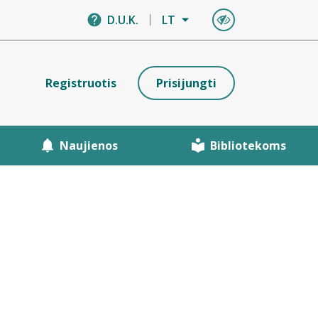
D.U.K.
LT
Registruotis
Prisijungti
Naujienos
Bibliotekoms