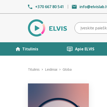
+370 667 80 541
info@elvislab.l
Titulinis
Apie ELVIS
Titulinis
Leidiniai
Globa