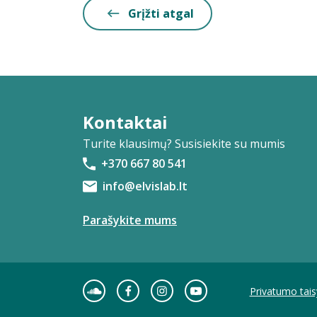
Grįžti atgal
Kontaktai
Turite klausimų? Susisiekite su mumis
+370 667 80 541
info@elvislab.lt
Parašykite mums
Privatumo tais