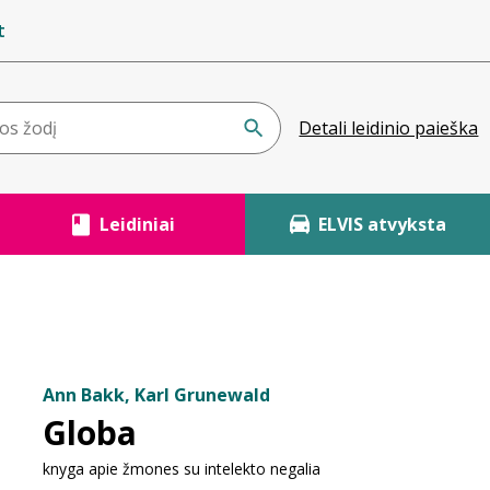
t
Detali leidinio paieška
Leidiniai
ELVIS atvyksta
Ann Bakk, Karl Grunewald
Globa
knyga apie žmones su intelekto negalia