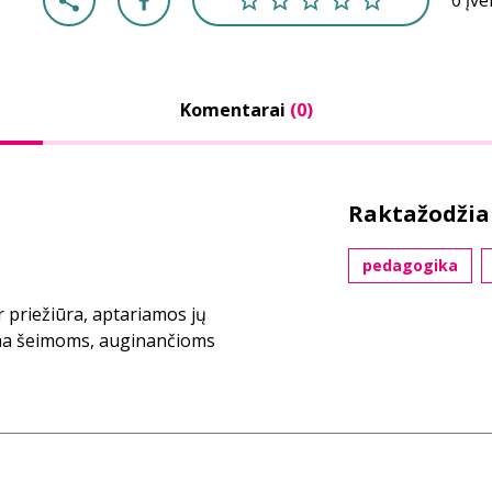
0 įv
Komentarai
(0)
Raktažodžia
pedagogika
 priežiūra, aptariamos jų
ama šeimoms, auginančioms