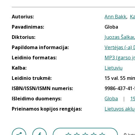
Autorius:
Ann Bakk
,
Ka
Pavadinimas:
Globa
Diktorius:
Juozas Šalka
Papildoma informacija:
Vertėjas (-a)
Leidinio formatas:
MP3 (garso į
Kalba:
Lietuvių
Leidinio trukmė:
15 val. 55 min
ISBN/ISSN/ISMN numeris:
9986-437-41-
Išleidimo duomenys:
Globa
|
1
Prieinamos kopijos rengėjas:
Lietuvos aklų