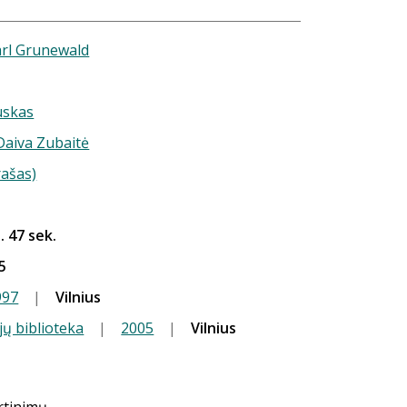
rl Grunewald
uskas
 Daiva Zubaitė
rašas)
. 47 sek.
5
997
|
Vilnius
jų biblioteka
|
2005
|
Vilnius