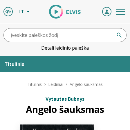
LT
Detali leidinio paieška
Titulinis
Apie ELVIS
Titulinis
Leidiniai
Angelo šauksmas
Leidiniai
Vytautas Bubnys
Angelo šauksmas
ELVIS atvyksta
Naujienos