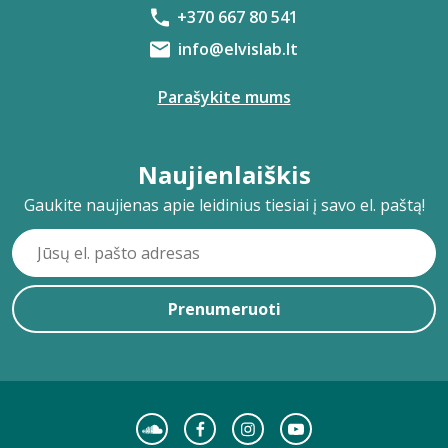
+370 667 80 541
info@elvislab.lt
Parašykite mums
Naujienlaiškis
Gaukite naujienas apie leidinius tiesiai į savo el. paštą!
Prenumeruoti