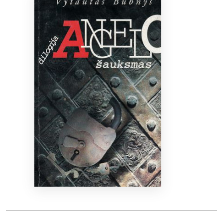
Bibliotekoms
D.U.K.
+370 667 80 541
info@elvislab.lt