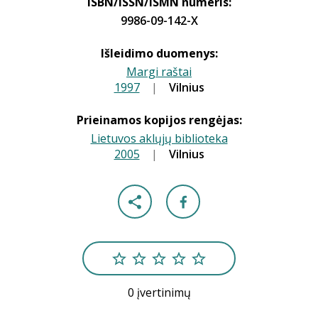
ISBN/ISSN/ISMN numeris:
9986-09-142-X
Išleidimo duomenys:
Margi raštai
1997
|
|
Vilnius
Prieinamos kopijos rengėjas:
Lietuvos aklųjų biblioteka
2005
|
|
Vilnius
0 įvertinimų