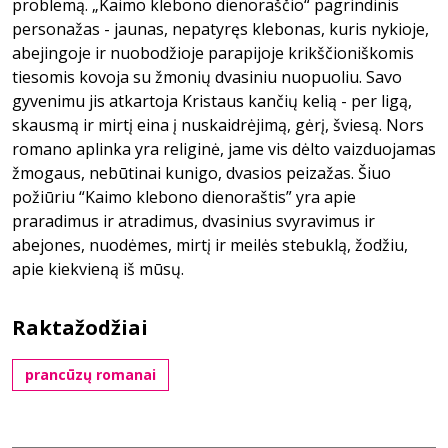
problemą. „Kaimo klebono dienoraščio“ pagrindinis
personažas - jaunas, nepatyręs klebonas, kuris nykioje,
abejingoje ir nuobodžioje parapijoje krikščioniškomis
tiesomis kovoja su žmonių dvasiniu nuopuoliu. Savo
gyvenimu jis atkartoja Kristaus kančių kelią - per ligą,
skausmą ir mirtį eina į nuskaidrėjimą, gėrį, šviesą. Nors
romano aplinka yra religinė, jame vis dėlto vaizduojamas
žmogaus, nebūtinai kunigo, dvasios peizažas. Šiuo
požiūriu “Kaimo klebono dienoraštis” yra apie
praradimus ir atradimus, dvasinius svyravimus ir
abejones, nuodėmes, mirtį ir meilės stebuklą, žodžiu,
apie kiekvieną iš mūsų.
Raktažodžiai
prancūzų romanai