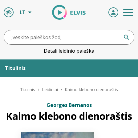
LT
Detali leidinio paieška
Titulinis
Apie ELVIS
Titulinis
Leidiniai
Kaimo klebono dienoraštis
Leidiniai
Georges Bernanos
Kaimo klebono dienoraštis
ELVIS atvyksta
Naujienos