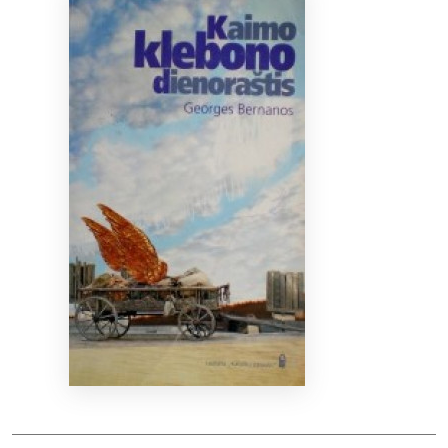
Bibliotekoms
D.U.K.
+370 667 80 541
info@elvislab.lt