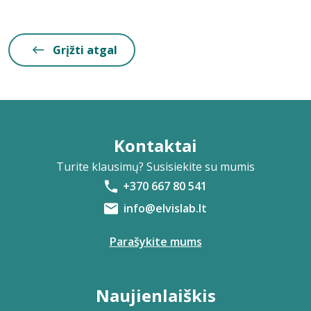
Grįžti atgal
Kontaktai
Turite klausimų? Susisiekite su mumis
+370 667 80 541
info@elvislab.lt
Parašykite mums
Naujienlaiškis