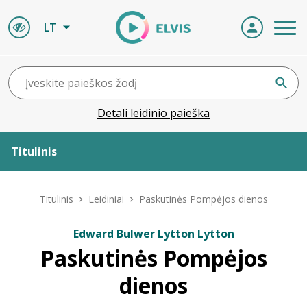
LT
Detali leidinio paieška
Titulinis
Apie ELVIS
Titulinis
Leidiniai
Paskutinės Pompėjos dienos
Leidiniai
Edward Bulwer Lytton Lytton
Paskutinės Pompėjos
ELVIS atvyksta
dienos
Naujienos