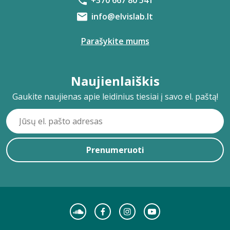
+370 667 80 541
info@elvislab.lt
Parašykite mums
Naujienlaiškis
Gaukite naujienas apie leidinius tiesiai į savo el. paštą!
Prenumeruoti