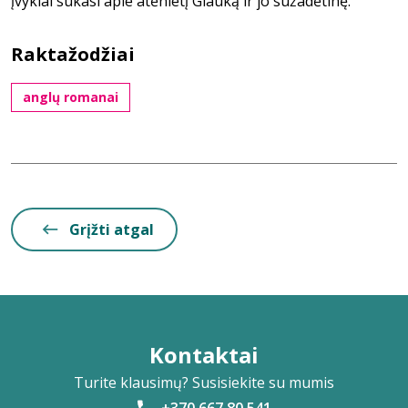
įvykiai sukasi apie atėnietį Glauką ir jo sužadėtinę.
Raktažodžiai
anglų romanai
Grįžti atgal
Kontaktai
Turite klausimų? Susisiekite su mumis