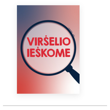
Bibliotekoms
D.U.K.
+370 667 80 541
info@elvislab.lt