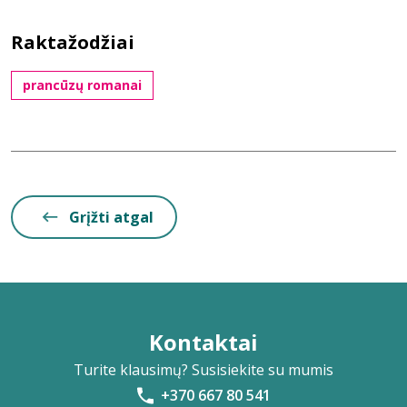
Raktažodžiai
prancūzų romanai
Grįžti atgal
Kontaktai
Turite klausimų? Susisiekite su mumis
+370 667 80 541