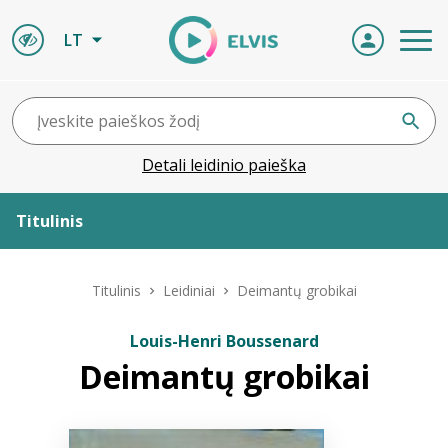
LT
Detali leidinio paieška
Titulinis
Apie ELVIS
Titulinis
Leidiniai
Deimantų grobikai
Leidiniai
Louis-Henri Boussenard
Deimantų grobikai
ELVIS atvyksta
Naujienos