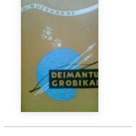
Bibliotekoms
D.U.K.
+370 667 80 541
info@elvislab.lt