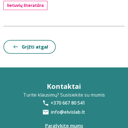
lietuvių literatūra
Grįžti atgal
Kontaktai
Turite klausimų? Susisiekite su mumis
+370 667 80 541
info@elvislab.lt
Parašykite mums