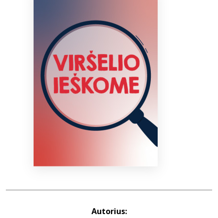
Bibliotekoms
D.U.K.
+370 667 80 541
info@elvislab.lt
Autorius: