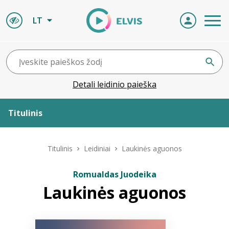
LT
Detali leidinio paieška
Titulinis
Apie ELVIS
Titulinis
Leidiniai
Laukinės aguonos
Leidiniai
Romualdas Juodeika
Laukinės aguonos
ELVIS atvyksta
Naujienos