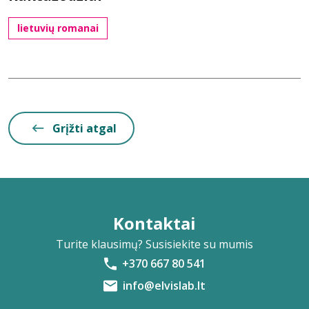
lietuvių romanai
Grįžti atgal
Kontaktai
Turite klausimų? Susisiekite su mumis
+370 667 80 541
info@elvislab.lt