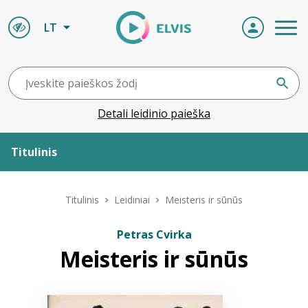
LT
Detali leidinio paieška
Titulinis
Apie ELVIS
Titulinis
Leidiniai
Meisteris ir sūnūs
Leidiniai
Petras Cvirka
Meisteris ir sūnūs
ELVIS atvyksta
Naujienos