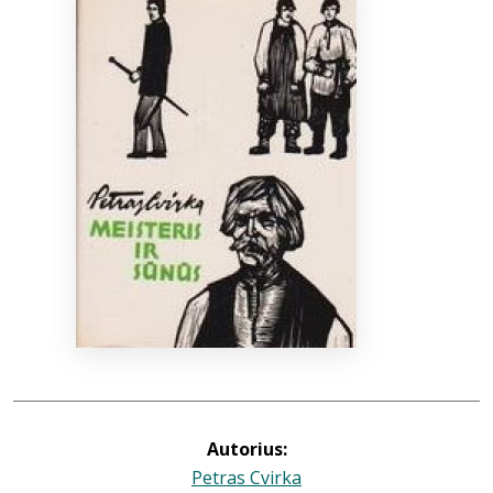
Bibliotekoms
D.U.K.
+370 667 80 541
info@elvislab.lt
Autorius:
Petras Cvirka