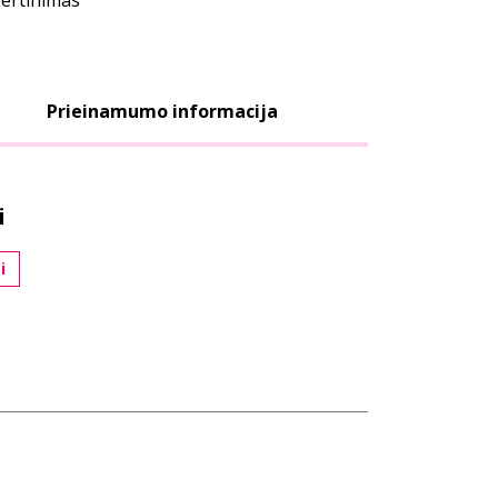
vertinimas
Prieinamumo informacija
i
i