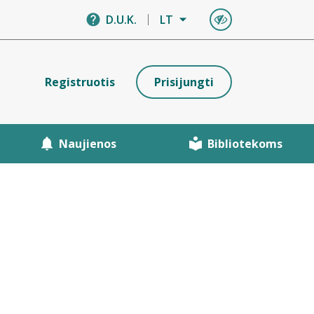
D.U.K.
LT
Registruotis
Prisijungti
Naujienos
Bibliotekoms