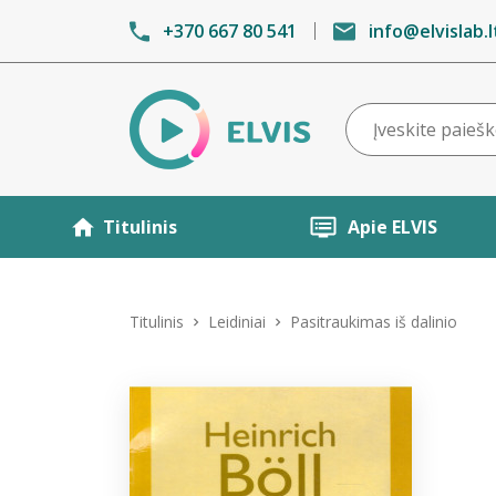
+370 667 80 541
info@elvislab.l
Titulinis
Apie ELVIS
Titulinis
Leidiniai
Pasitraukimas iš dalinio