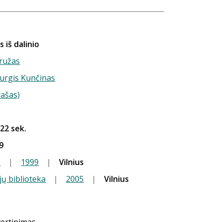
 iš dalinio
ružas
 Jurgis Kunčinas
rašas)
 22 sek.
9
s
|
1999
|
Vilnius
jų biblioteka
|
2005
|
Vilnius