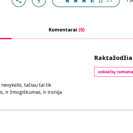
3.5
1 į
Komentarai
(0)
Raktažodžia
vokiečių romana
nevykėlis, tačiau tai tik
is, ir žmogiškumas, ir ironija.