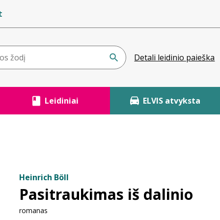
t
Detali leidinio paieška
Leidiniai
ELVIS atvyksta
Heinrich Böll
Pasitraukimas iš dalinio
romanas