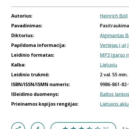
Autorius:
Heinrich Böll
Pavadinimas:
Pasitraukimas
Diktorius:
Algimantas B
Papildoma informacija:
Vertėjas (-a)
Leidinio formatas:
MP3 (garso į
Kalba:
Lietuvių
Leidinio trukmė:
2 val. 55 min.
ISBN/ISSN/ISMN numeris:
9986-861-82-
Išleidimo duomenys:
Baltos lanko
Prieinamos kopijos rengėjas:
Lietuvos aklų