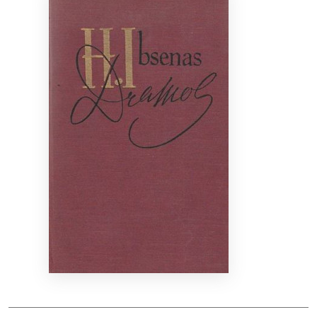
Bibliotekoms
D.U.K.
+370 667 80 541
info@elvislab.lt