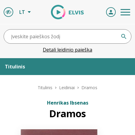
LT
Detali leidinio paieška
Titulinis
Apie ELVIS
Titulinis
Leidiniai
Dramos
Leidiniai
Henrikas Ibsenas
Dramos
ELVIS atvyksta
Naujienos