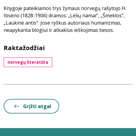
Knygoje pateikiamos trys žymaus norvegų rašytojo H.
Ibseno (1828-1906) dramos: „Lėlių namai“, „Šmėklos“,
„Laukinė antis“. Jose ryškus autoriaus humanizmas,
neapykanta blogiui ir atkaklus ieškojimas tiesos.
Raktažodžiai
norvegų literatūra
Grįžti atgal