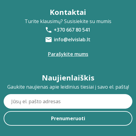
Kontaktai
Turite klausimų? Susisiekite su mumis
+370 667 80 541
info@elvislab.lt
Parašykite mums
Naujienlaiškis
Gaukite naujienas apie leidinius tiesiai į savo el. paštą!
Prenumeruoti