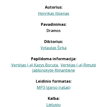
Autorius:
Henrikas Ibsenas
Pavadinimas:
Dramos
Diktorius:
Vytautas Širka
Papildoma informacija:
Vertėjas (-a) Kazys Boruta
,
Vertėjas (-a) Rimutė
Jablonskytė-Rimantienė
Leidinio formatas:
MP3 (garso įrašas)
Kalba:
Lietuvių