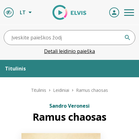
LT
Detali leidinio paieška
Titulinis
Apie ELVIS
Titulinis
Leidiniai
Ramus chaosas
Leidiniai
Sandro Veronesi
Ramus chaosas
ELVIS atvyksta
Naujienos