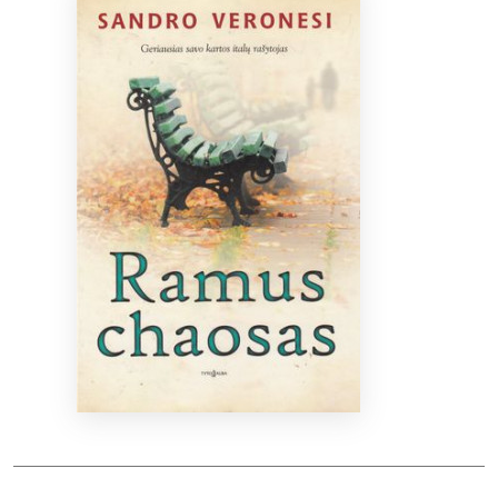
Bibliotekoms
D.U.K.
+370 667 80 541
info@elvislab.lt