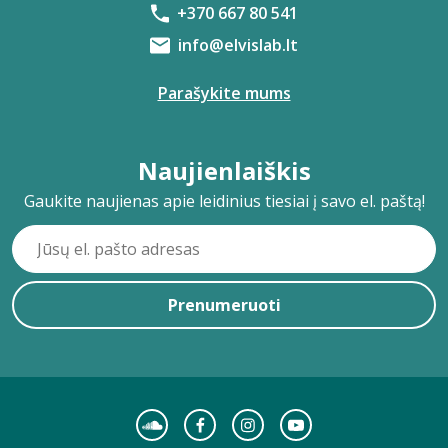
+370 667 80 541
info@elvislab.lt
Parašykite mums
Naujienlaiškis
Gaukite naujienas apie leidinius tiesiai į savo el. paštą!
Prenumeruoti