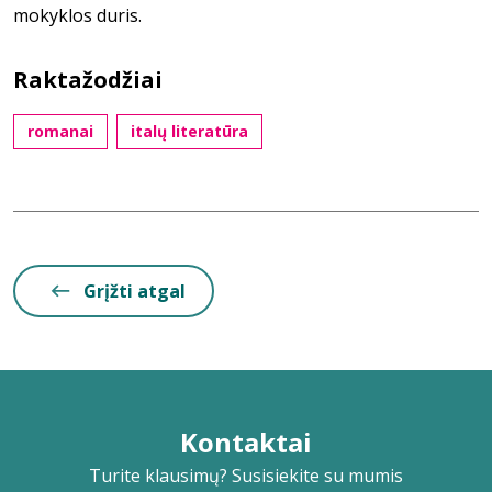
mokyklos duris.
Raktažodžiai
romanai
italų literatūra
Grįžti atgal
Kontaktai
Turite klausimų? Susisiekite su mumis