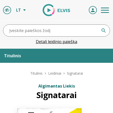
LT
Detali leidinio paieška
Titulinis
Apie ELVIS
Titulinis
Leidiniai
Signatarai
Leidiniai
Algimantas Liekis
Signatarai
ELVIS atvyksta
Naujienos