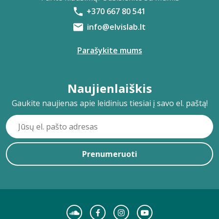
+370 667 80 541
info@elvislab.lt
Parašykite mums
Naujienlaiškis
Gaukite naujienas apie leidinius tiesiai į savo el. paštą!
Prenumeruoti