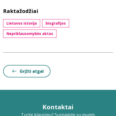
Raktažodžiai
Lietuvos istorija
biografijos
Nepriklausomybės aktas
Grįžti atgal
Kontaktai
Turite klausimų? Susisiekite su mumis