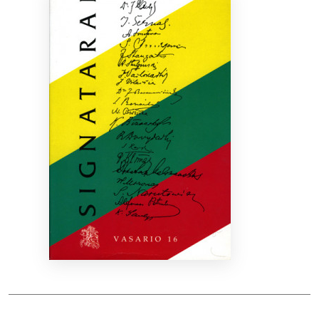
Bibliotekoms
D.U.K.
+370 667 80 541
info@elvislab.lt