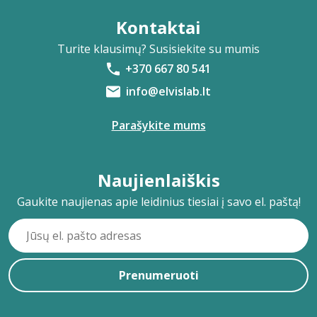
Kontaktai
Turite klausimų? Susisiekite su mumis
+370 667 80 541
info@elvislab.lt
Parašykite mums
Naujienlaiškis
Gaukite naujienas apie leidinius tiesiai į savo el. paštą!
Prenumeruoti