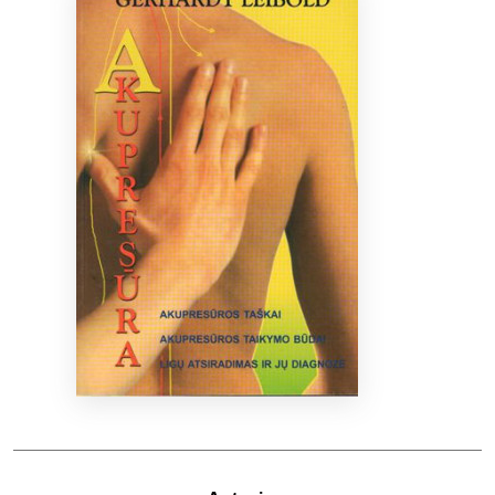
Bibliotekoms
D.U.K.
+370 667 80 541
info@elvislab.lt