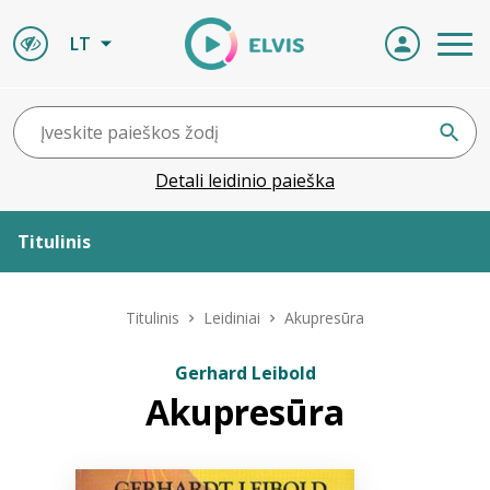
LT
Detali leidinio paieška
Titulinis
Apie ELVIS
Titulinis
Leidiniai
Akupresūra
Leidiniai
Gerhard Leibold
Akupresūra
ELVIS atvyksta
Naujienos