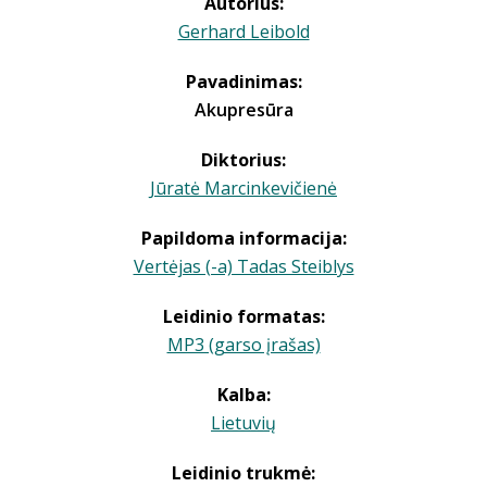
Autorius:
Gerhard Leibold
Pavadinimas:
Akupresūra
Diktorius:
Jūratė Marcinkevičienė
Papildoma informacija:
Vertėjas (-a) Tadas Steiblys
Leidinio formatas:
MP3 (garso įrašas)
Kalba:
Lietuvių
Leidinio trukmė: