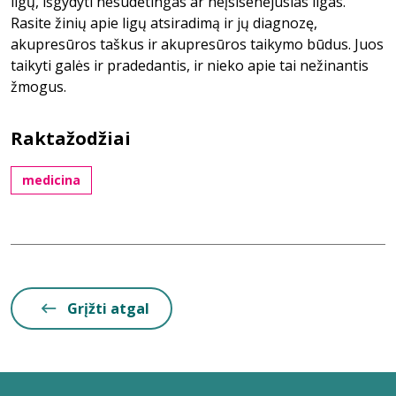
ligų, išgydyti nesudėtingas ar neįsisenėjusias ligas.
Rasite žinių apie ligų atsiradimą ir jų diagnozę,
akupresūros taškus ir akupresūros taikymo būdus. Juos
taikyti galės ir pradedantis, ir nieko apie tai nežinantis
žmogus.
Raktažodžiai
medicina
Grįžti atgal