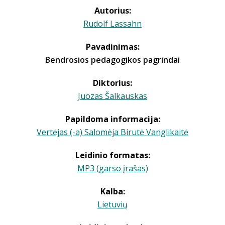
Autorius:
Rudolf Lassahn
Pavadinimas:
Bendrosios pedagogikos pagrindai
Diktorius:
Juozas Šalkauskas
Papildoma informacija:
Vertėjas (-a) Salomėja Birutė Vanglikaitė
Leidinio formatas:
MP3 (garso įrašas)
Kalba:
Lietuvių