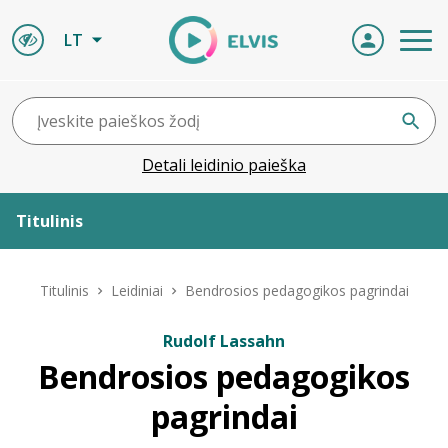
LT
Detali leidinio paieška
Titulinis
Apie ELVIS
Titulinis
Leidiniai
Bendrosios pedagogikos pagrindai
Leidiniai
Rudolf Lassahn
Bendrosios pedagogikos
ELVIS atvyksta
pagrindai
Naujienos