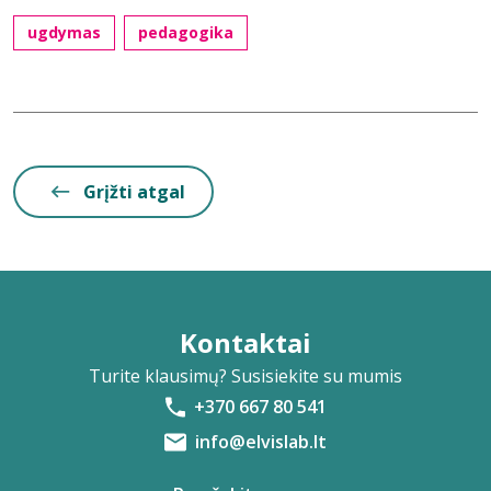
ugdymas
pedagogika
Grįžti atgal
Kontaktai
Turite klausimų? Susisiekite su mumis
+370 667 80 541
info@elvislab.lt