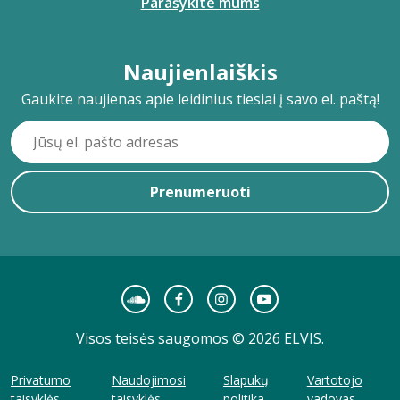
Parašykite mums
Naujienlaiškis
Gaukite naujienas apie leidinius tiesiai į savo el. paštą!
Prenumeruoti
Visos teisės saugomos © 2026 ELVIS.
Privatumo
Naudojimosi
Slapukų
Vartotojo
taisyklės
taisyklės
politika
vadovas