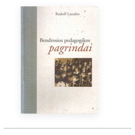
Bibliotekoms
D.U.K.
+370 667 80 541
info@elvislab.lt