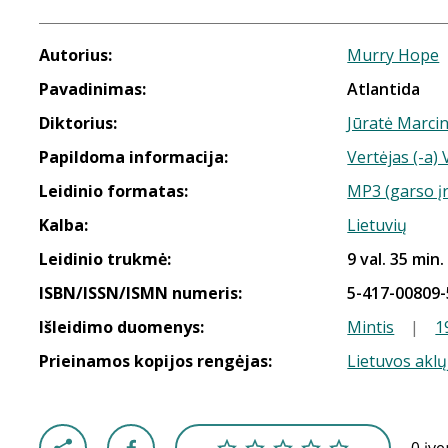
Autorius:
Murry Hope
Pavadinimas:
Atlantida
Diktorius:
Jūratė Marci
Papildoma informacija:
Vertėjas (-a) 
Leidinio formatas:
MP3 (garso į
Kalba:
Lietuvių
Leidinio trukmė:
9 val. 35 min.
ISBN/ISSN/ISMN numeris:
5-417-00809-
Išleidimo duomenys:
Mintis
|
1
Prieinamos kopijos rengėjas:
Lietuvos aklų