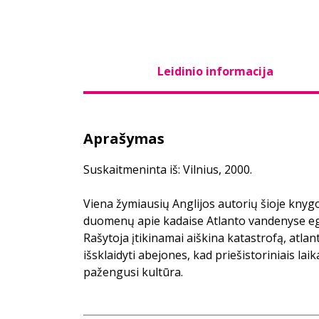
Leidinio informacija
Aprašymas
Suskaitmeninta iš: Vilnius, 2000.
Viena žymiausių Anglijos autorių šioje knyg
duomenų apie kadaise Atlanto vandenyse egz
Rašytoja įtikinamai aiškina katastrofą, atlan
išsklaidyti abejones, kad priešistoriniais lai
pažengusi kultūra.