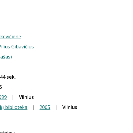
nkevičienė
Vilius Gibavičius
rašas)
 44 sek.
5
999
|
Vilnius
jų biblioteka
|
2005
|
Vilnius