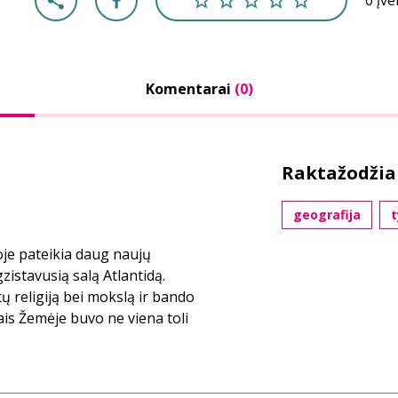
0 įv
Komentarai
(0)
Raktažodžia
geografija
t
oje pateikia daug naujų
istavusią salą Atlantidą.
tų religiją bei mokslą ir bando
kais Žemėje buvo ne viena toli