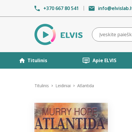
+370 667 80 541
info@elvislab.l
Titulinis
Apie ELVIS
Titulinis
Leidiniai
Atlantida