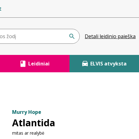
t
Detali leidinio paieška
Leidiniai
ELVIS atvyksta
Murry Hope
Atlantida
mitas ar realybė