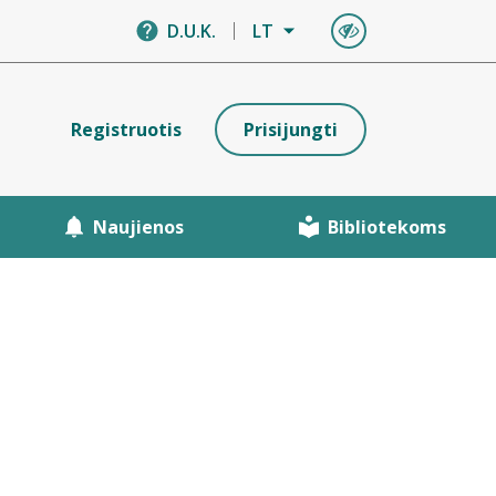
D.U.K.
LT
Registruotis
Prisijungti
Naujienos
Bibliotekoms