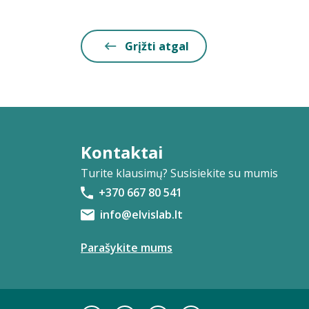
Grįžti atgal
Kontaktai
Turite klausimų? Susisiekite su mumis
+370 667 80 541
info@elvislab.lt
Parašykite mums