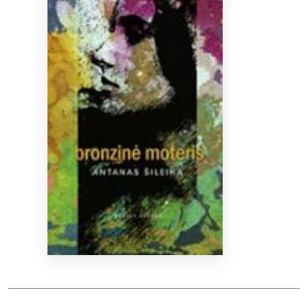
Bibliotekoms
D.U.K.
+370 667 80 541
info@elvislab.lt