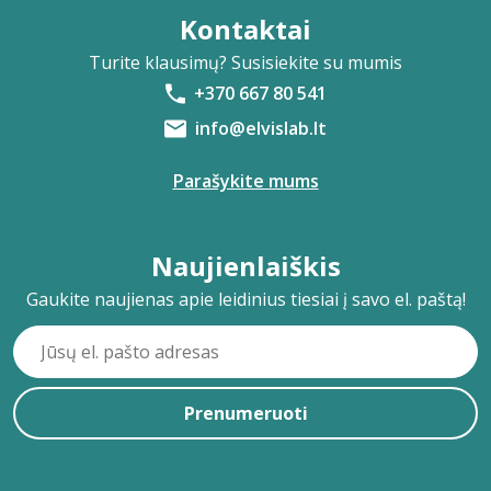
Kontaktai
Turite klausimų? Susisiekite su mumis
+370 667 80 541
info@elvislab.lt
Parašykite mums
Naujienlaiškis
Gaukite naujienas apie leidinius tiesiai į savo el. paštą!
Prenumeruoti