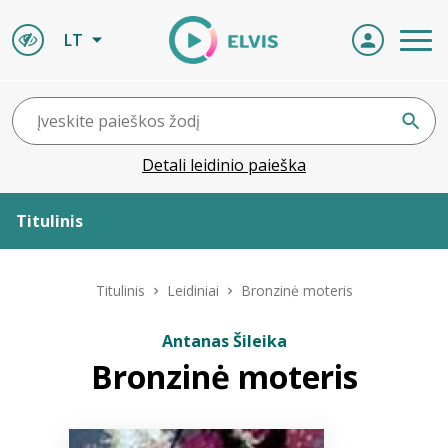
LT
Detali leidinio paieška
Titulinis
Apie ELVIS
Titulinis
Leidiniai
Bronzinė moteris
Leidiniai
Antanas Šileika
Bronzinė moteris
ELVIS atvyksta
Naujienos