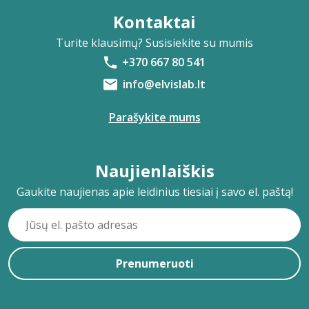
Kontaktai
Turite klausimų? Susisiekite su mumis
+370 667 80 541
info@elvislab.lt
Parašykite mums
Naujienlaiškis
Gaukite naujienas apie leidinius tiesiai į savo el. paštą!
Prenumeruoti