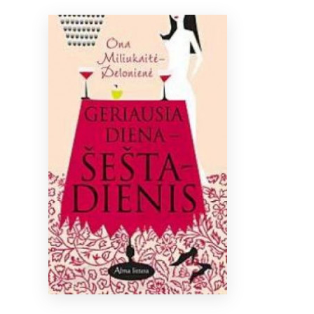
Bibliotekoms
D.U.K.
+370 667 80 541
info@elvislab.lt