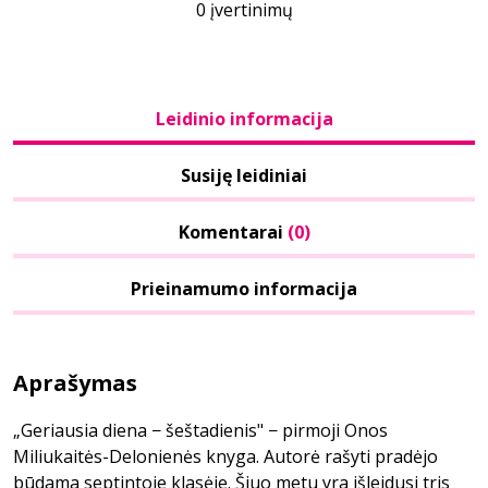
0 įvertinimų
Leidinio informacija
Susiję leidiniai
Komentarai
(0)
Prieinamumo informacija
Aprašymas
„Geriausia diena − šeštadienis" − pirmoji Onos
Miliukaitės-Delonienės knyga. Autorė rašyti pradėjo
būdama septintoje klasėje. Šiuo metu yra išleidusi tris