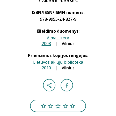
7 val. 54 min. 59 sek.
ISBN/ISSN/ISMN numeris:
978-9955-24-827-9
Išleidimo duomenys:
Alma littera
2008
|
|
Vilnius
Prieinamos kopijos rengėjas:
Lietuvos aklųjų biblioteka
2010
|
|
Vilnius