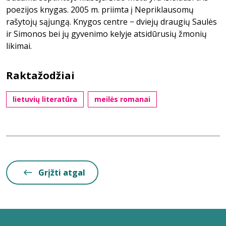
poezijos knygas. 2005 m. priimta į Nepriklausomų
rašytojų sąjungą. Knygos centre − dviejų draugių Saulės
ir Simonos bei jų gyvenimo kelyje atsidūrusių žmonių
likimai.
Raktažodžiai
lietuvių literatūra
meilės romanai
Grįžti atgal