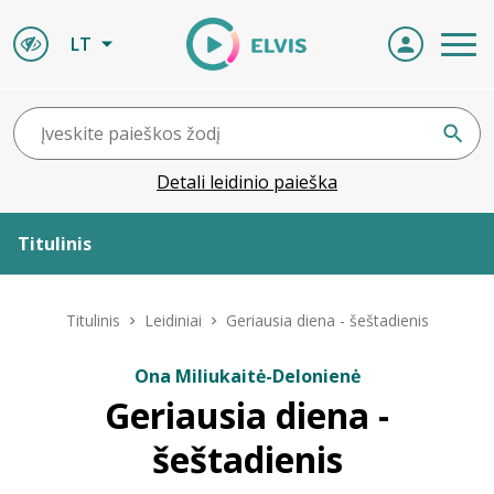
LT
Detali leidinio paieška
Titulinis
Apie ELVIS
Titulinis
Leidiniai
Geriausia diena - šeštadienis
Leidiniai
Ona Miliukaitė-Delonienė
Geriausia diena -
ELVIS atvyksta
šeštadienis
Naujienos