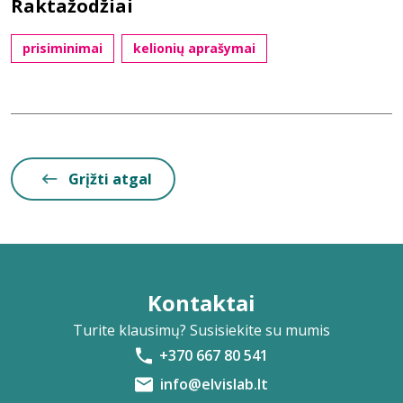
Raktažodžiai
prisiminimai
kelionių aprašymai
Grįžti atgal
Kontaktai
Turite klausimų? Susisiekite su mumis
+370 667 80 541
info@elvislab.lt