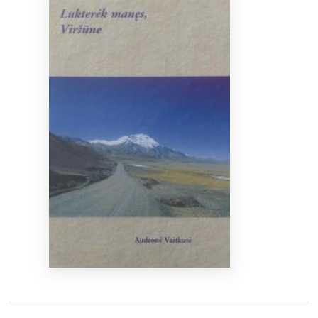
Bibliotekoms
D.U.K.
+370 667 80 541
info@elvislab.lt