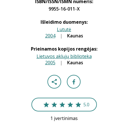
ISBN/ISSN/ISMN numeris:
9955-16-011-X
Išleidimo duomenys:
Lututė
2004
|
|
Kaunas
Prieinamos kopijos rengėjas:
Lietuvos aklųjų biblioteka
2005
|
|
Kaunas
5.0
1 įvertinimas