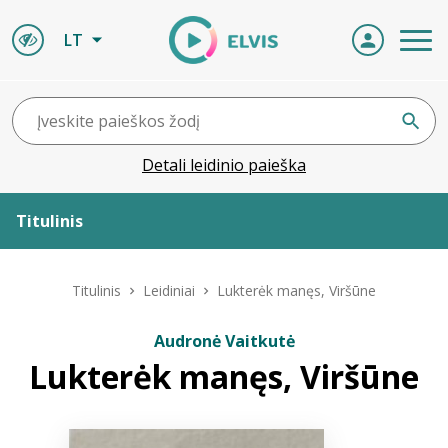
LT
Detali leidinio paieška
Titulinis
Apie ELVIS
Titulinis
Leidiniai
Lukterėk manęs, Viršūne
Leidiniai
Audronė Vaitkutė
Lukterėk manęs, Viršūne
ELVIS atvyksta
Naujienos