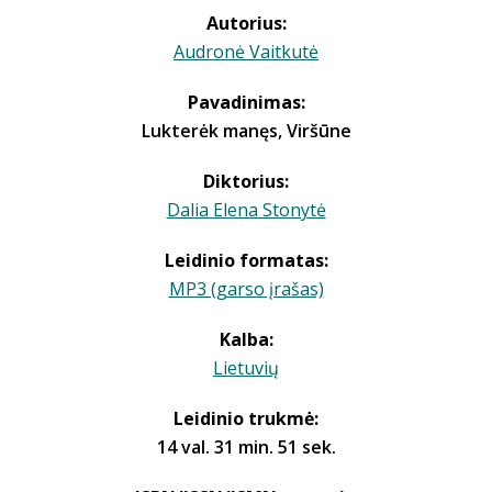
Autorius:
Audronė Vaitkutė
Pavadinimas:
Lukterėk manęs, Viršūne
Diktorius:
Dalia Elena Stonytė
Leidinio formatas:
MP3 (garso įrašas)
Kalba:
Lietuvių
Leidinio trukmė:
14 val. 31 min. 51 sek.