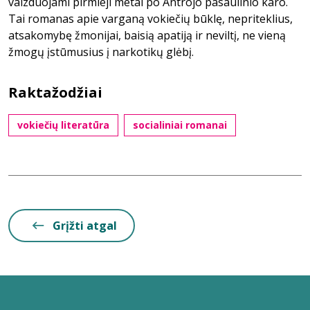
vaizduojami pirmieji metai po Antrojo pasaulinio karo.
Tai romanas apie varganą vokiečių būklę, nepriteklius,
atsakomybę žmonijai, baisią apatiją ir neviltį, ne vieną
žmogų įstūmusius į narkotikų glėbį.
Raktažodžiai
vokiečių literatūra
socialiniai romanai
Grįžti atgal