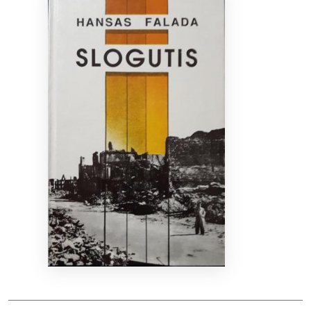
Bibliotekoms
D.U.K.
+370 667 80 541
info@elvislab.lt