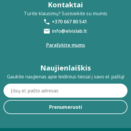
Kontaktai
Turite klausimų? Susisiekite su mumis
+370 667 80 541
info@elvislab.lt
Parašykite mums
Naujienlaiškis
Gaukite naujienas apie leidinius tiesiai į savo el. paštą!
Prenumeruoti