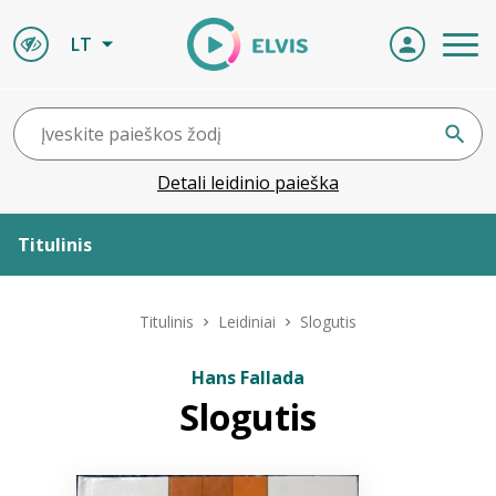
LT
Detali leidinio paieška
Titulinis
Apie ELVIS
Titulinis
Leidiniai
Slogutis
Leidiniai
Hans Fallada
Slogutis
ELVIS atvyksta
Naujienos