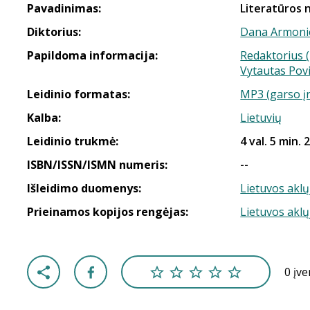
Pavadinimas:
Literatūros n
Diktorius:
Dana Armoni
Papildoma informacija:
Redaktorius (
Vytautas Pov
Leidinio formatas:
MP3 (garso į
Kalba:
Lietuvių
Leidinio trukmė:
4 val. 5 min. 
ISBN/ISSN/ISMN numeris:
--
Išleidimo duomenys:
Lietuvos aklų
Prieinamos kopijos rengėjas:
Lietuvos aklų
0 įv