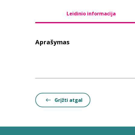
Leidinio informacija
Aprašymas
Grįžti atgal