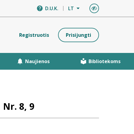
D.U.K.
LT
Registruotis
Prisijungti
Naujienos
Bibliotekoms
 Nr. 8, 9