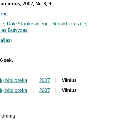
aujienos, 2007, Nr. 8, 9
enė
-ė) Dalė Stankevičienė
,
Redaktorius (-ė)
ilas Buivydas
rašas)
26 sek.
jų biblioteka
|
2007
|
Vilnius
jų biblioteka
|
2007
|
Vilnius
ertinimų