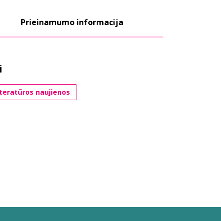
Prieinamumo informacija
i
iteratūros naujienos