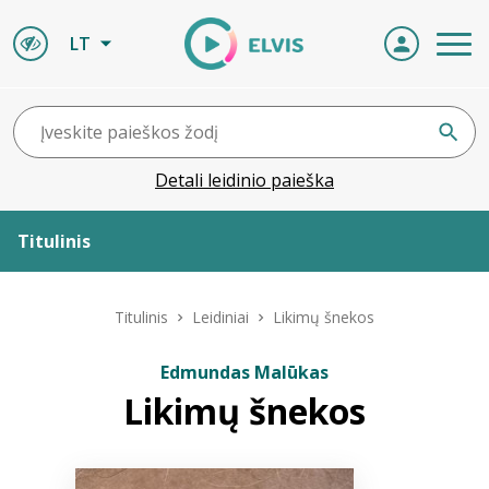
LT
Detali leidinio paieška
Titulinis
Apie ELVIS
Titulinis
Leidiniai
Likimų šnekos
Leidiniai
Edmundas Malūkas
Likimų šnekos
ELVIS atvyksta
Naujienos