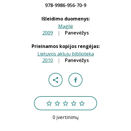
978-9986-956-70-9
Išleidimo duomenys:
Magilė
2009
|
|
Panevėžys
Prieinamos kopijos rengėjas:
Lietuvos aklųjų biblioteka
2010
|
|
Panevėžys
0 įvertinimų