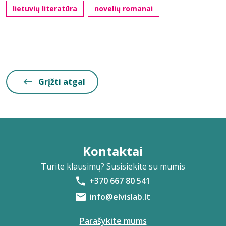
lietuvių literatūra
novelių romanai
Grįžti atgal
Kontaktai
Turite klausimų? Susisiekite su mumis
+370 667 80 541
info@elvislab.lt
Parašykite mums