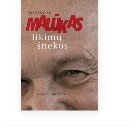
Bibliotekoms
D.U.K.
+370 667 80 541
info@elvislab.lt