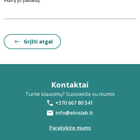
vidinį jo pasaulį.
Grįžti atgal
Kontaktai
Turite klausimų? Susisiekite su mumis
+370 667 80 541
info@elvislab.lt
Parašykite mums