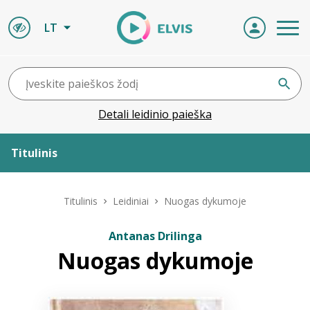
LT
Detali leidinio paieška
Titulinis
Apie ELVIS
Titulinis
Leidiniai
Nuogas dykumoje
Leidiniai
Antanas Drilinga
Nuogas dykumoje
ELVIS atvyksta
Naujienos