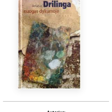
Bibliotekoms
D.U.K.
+370 667 80 541
info@elvislab.lt