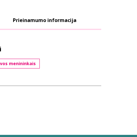
Prieinamumo informacija
i
uvos menininkais