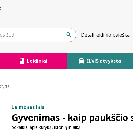
t
Detali leidinio paieška
Leidiniai
ELVIS atvyksta
rydis
Laimonas Inis
Gyvenimas - kaip paukščio 
pokalbiai apie kūrybą, istoriją ir laiką