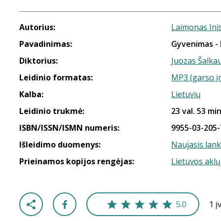
Autorius:
Laimonas Ini
Pavadinimas:
Gyvenimas - 
Diktorius:
Juozas Šalka
Leidinio formatas:
MP3 (garso į
Kalba:
Lietuvių
Leidinio trukmė:
23 val. 53 min
ISBN/ISSN/ISMN numeris:
9955-03-205-
Išleidimo duomenys:
Naujasis lan
Prieinamos kopijos rengėjas:
Lietuvos aklų
5.0
1 į