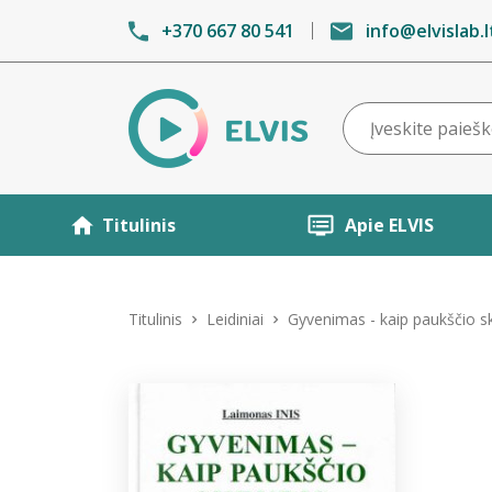
+370 667 80 541
info@elvislab.l
Titulinis
Apie ELVIS
Titulinis
Leidiniai
Gyvenimas - kaip paukščio sk