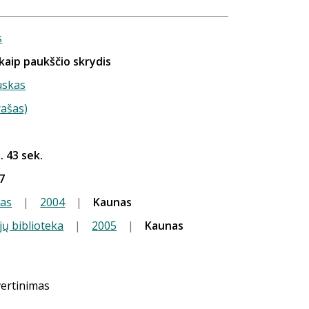
s
kaip paukščio skrydis
uskas
rašas)
. 43 sek.
7
kas
|
2004
|
Kaunas
jų biblioteka
|
2005
|
Kaunas
vertinimas