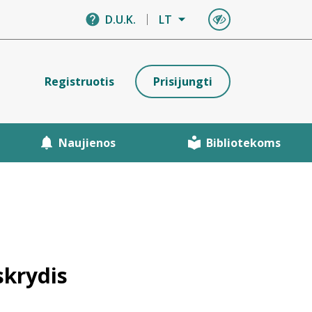
D.U.K.
LT
Registruotis
Prisijungti
Naujienos
Bibliotekoms
skrydis