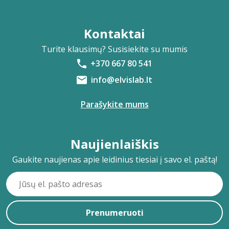
Kontaktai
Turite klausimų? Susisiekite su mumis
+370 667 80 541
info@elvislab.lt
Parašykite mums
Naujienlaiškis
Gaukite naujienas apie leidinius tiesiai į savo el. paštą!
Prenumeruoti