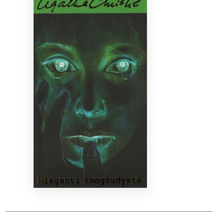
Bibliotekoms
D.U.K.
+370 667 80 541
info@elvislab.lt