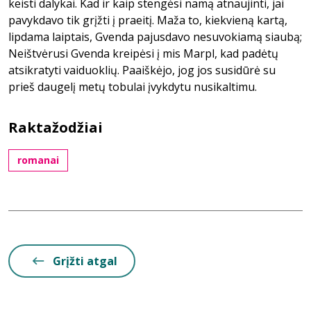
keisti dalykai. Kad ir kaip stengėsi namą atnaujinti, jai
pavykdavo tik grįžti į praeitį. Maža to, kiekvieną kartą,
lipdama laiptais, Gvenda pajusdavo nesuvokiamą siaubą;
Neištvėrusi Gvenda kreipėsi į mis Marpl, kad padėtų
atsikratyti vaiduoklių. Paaiškėjo, jog jos susidūrė su
prieš daugelį metų tobulai įvykdytu nusikaltimu.
Raktažodžiai
romanai
Grįžti atgal