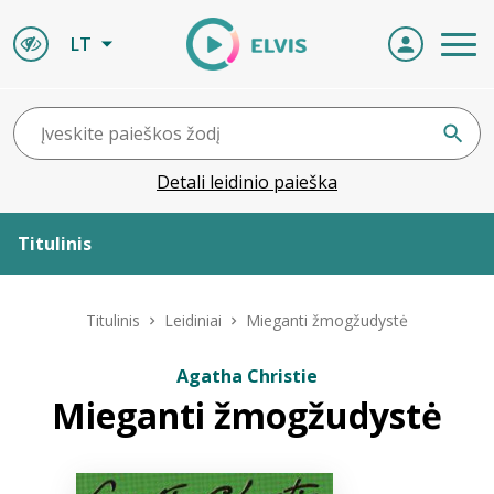
LT
Detali leidinio paieška
Titulinis
Apie ELVIS
Titulinis
Leidiniai
Mieganti žmogžudystė
Leidiniai
Agatha Christie
Mieganti žmogžudystė
ELVIS atvyksta
Naujienos