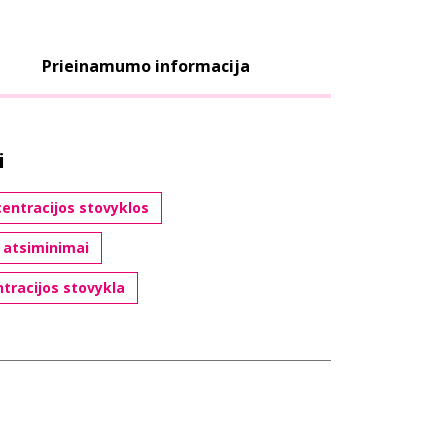
Prieinamumo informacija
i
entracijos stovyklos
 atsiminimai
tracijos stovykla