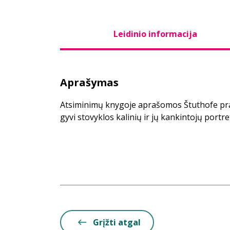
Leidinio informacija
Aprašymas
Atsiminimų knygoje aprašomos Štuthofe pra
gyvi stovyklos kalinių ir jų kankintojų portret
Grįžti atgal