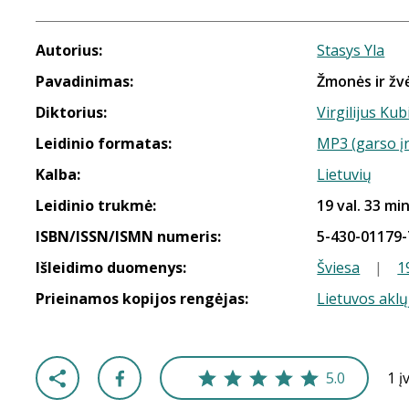
Autorius:
Stasys Yla
Pavadinimas:
Žmonės ir žv
Diktorius:
Virgilijus Kub
Leidinio formatas:
MP3 (garso į
Kalba:
Lietuvių
Leidinio trukmė:
19 val. 33 min
ISBN/ISSN/ISMN numeris:
5-430-01179-
Išleidimo duomenys:
Šviesa
|
1
Prieinamos kopijos rengėjas:
Lietuvos aklų
5.0
1 į