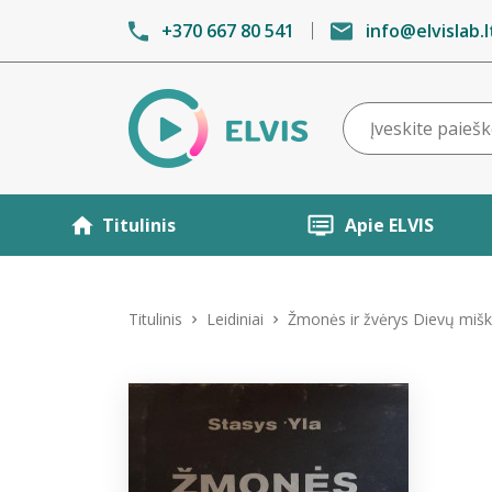
+370 667 80 541
info@elvislab.l
Titulinis
Apie ELVIS
Titulinis
Leidiniai
Žmonės ir žvėrys Dievų miš