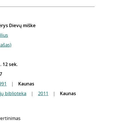
ėrys Dievų miške
ilius
rašas)
. 12 sek.
7
991
|
Kaunas
jų biblioteka
|
2011
|
Kaunas
vertinimas