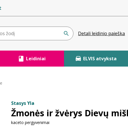
t
Detali leidinio paieška
Leidiniai
ELVIS atvyksta
ke
Stasys Yla
Žmonės ir žvėrys Dievų miš
kaceto pergyvenimai