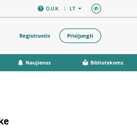
D.U.K.
LT
Registruotis
Prisijungti
Naujienos
Bibliotekoms
ke