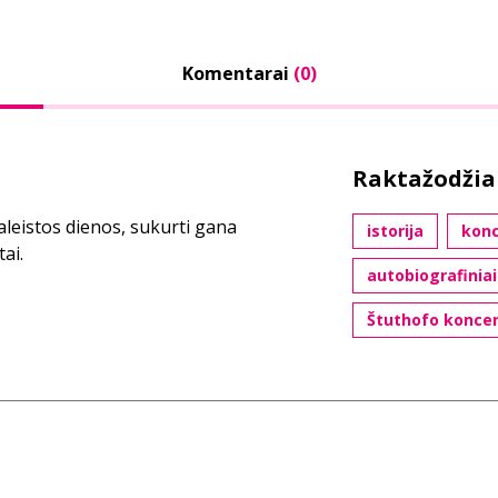
Komentarai
(0)
Raktažodžia
leistos dienos, sukurti gana
istorija
konc
ai.
autobiografiniai
Štuthofo koncen