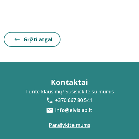
Grįžti atgal
Kontaktai
Turite klausimų? Susisiekite su mumis
+370 667 80 541
info@elvislab.lt
Parašykite mums