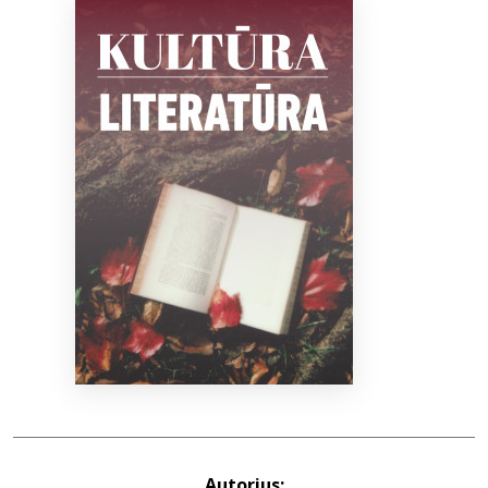
Bibliotekoms
D.U.K.
+370 667 80 541
info@elvislab.lt
Autorius: