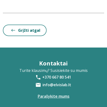
Grįžti atgal
Kontaktai
Turite klausimų? Susisiekite su mumis
+370 667 80 541
info@elvislab.lt
Parašykite mums