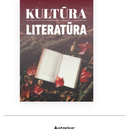
Bibliotekoms
D.U.K.
+370 667 80 541
info@elvislab.lt
Autorius: