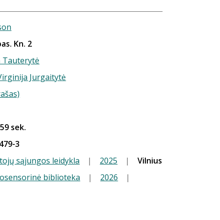
sson
as. Kn. 2
a Tauterytė
Virginija Jurgaitytė
rašas)
 59 sek.
479-3
tojų sąjungos leidykla
|
2025
|
Vilnius
iosensorinė biblioteka
|
2026
|