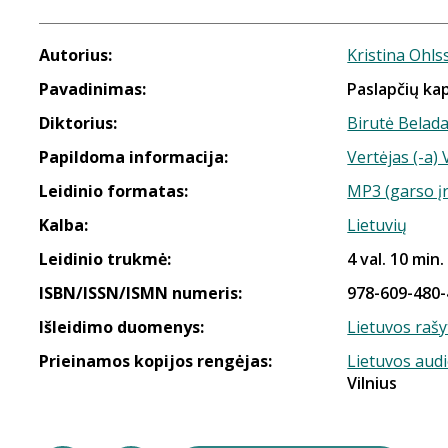
Autorius:
Kristina Ohl
Pavadinimas:
Paslapčių kap
Diktorius:
Birutė Belad
Papildoma informacija:
Vertėjas (-a) 
Leidinio formatas:
MP3 (garso į
Kalba:
Lietuvių
Leidinio trukmė:
4 val. 10 min.
ISBN/ISSN/ISMN numeris:
978-609-480-
Išleidimo duomenys:
Lietuvos rašy
Prieinamos kopijos rengėjas:
Lietuvos aud
Vilnius