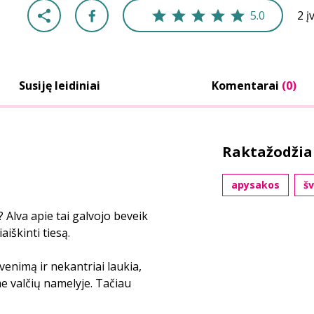
5.0
2 į
Susiję leidiniai
Komentarai
(0)
Raktažodžia
apysakos
šv
? Alva apie tai galvojo beveik
aiškinti tiesą.
venimą ir nekantriai laukia,
me valčių namelyje. Tačiau