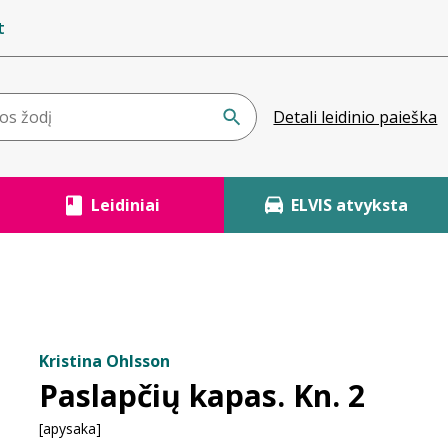
t
Detali leidinio paieška
Leidiniai
ELVIS atvyksta
Kristina Ohlsson
Paslapčių kapas. Kn. 2
[apysaka]