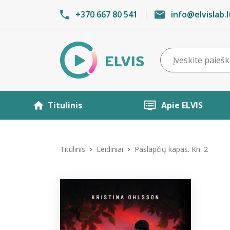
+370 667 80 541
info@elvislab.l
Titulinis
Apie ELVIS
Titulinis
Leidiniai
Paslapčių kapas. Kn. 2