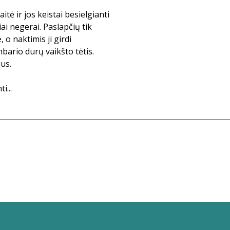
ė ir jos keistai besielgianti
ai negerai. Paslapčių tik
 o naktimis ji girdi
bario durų vaikšto tėtis.
us.
i...