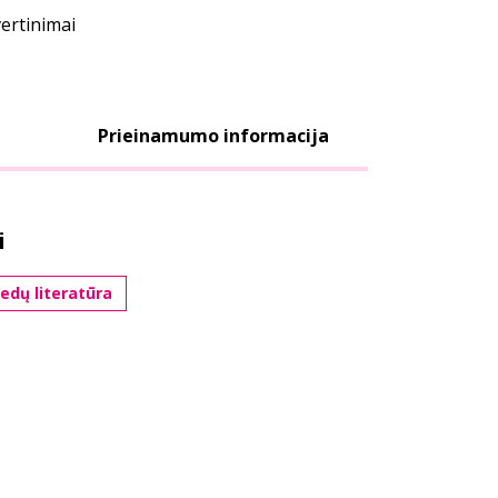
vertinimai
Prieinamumo informacija
i
edų literatūra