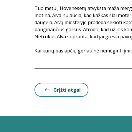
Tuo metu į Hovenesetą atvyksta maža mergait
motina. Alva nujaučia, kad kažkas šiai moteri
daugėja. Alvą miestelyje pradeda sekioti katė,
bauginančius garsus. Atrodo, kad už jos kam
Netrukus Alva supranta, kad jai gresia pavoj
Kai kurių paslapčių geriau nė nemėginti įmint
Grįžti atgal