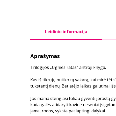
Leidinio informacija
Aprašymas
Trilogijos „Ugnies ratas“ antroji knyga.
Kas iš tikrųjų nutiko tą vakarą, kai mirė tėtis
tūkstantį dienų. Bet atėjo laikas galutinai išsi
Jos mama stengiasi toliau gyventi įprastą gy
kada galės atidaryti kavinę neseniai įsigyta
jame, rodos, vyksta paslaptingi dalykai.