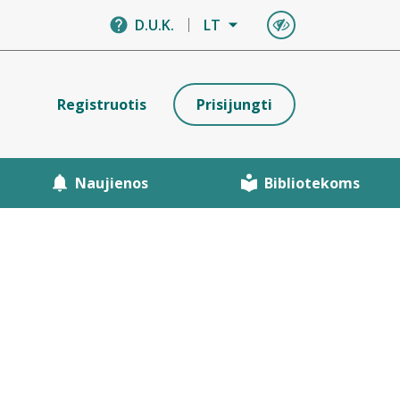
D.U.K.
LT
Registruotis
Prisijungti
Naujienos
Bibliotekoms