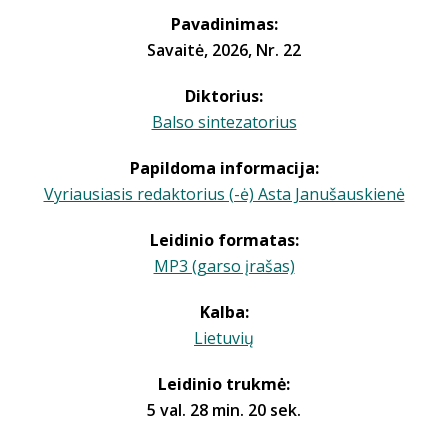
Pavadinimas:
Savaitė, 2026, Nr. 22
Diktorius:
Balso sintezatorius
Papildoma informacija:
Vyriausiasis redaktorius (-ė) Asta Janušauskienė
Leidinio formatas:
MP3 (garso įrašas)
Kalba:
Lietuvių
Leidinio trukmė:
5 val. 28 min. 20 sek.