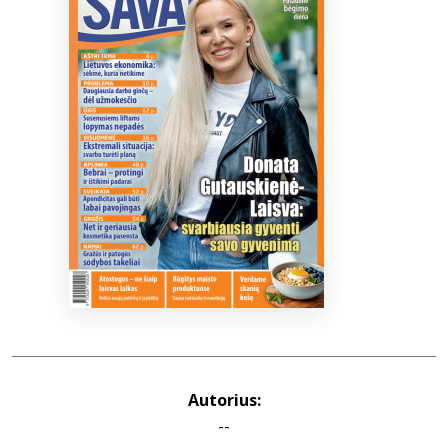
Bibliotekoms
D.U.K.
+370 667 80 541
info@elvislab.lt
Autorius:
--