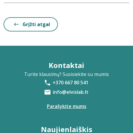
Grįžti atgal
Kontaktai
Turite klausimų? Susisiekite su mumis
+370 667 80 541
info@elvislab.lt
Parašykite mums
Naujienlaiškis