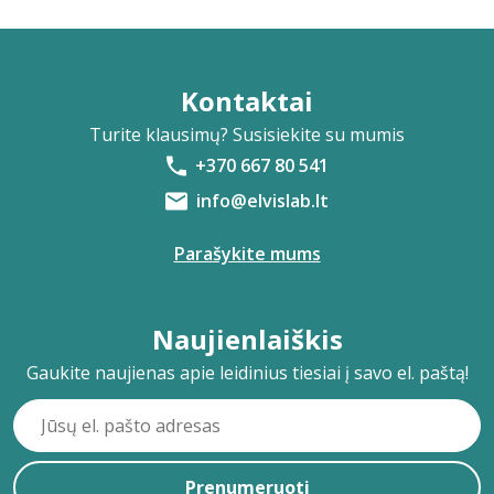
Kontaktai
Turite klausimų? Susisiekite su mumis
+370 667 80 541
info@elvislab.lt
Parašykite mums
Naujienlaiškis
Gaukite naujienas apie leidinius tiesiai į savo el. paštą!
Prenumeruoti