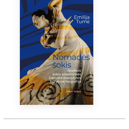
Bibliotekoms
D.U.K.
+370 667 80 541
info@elvislab.lt