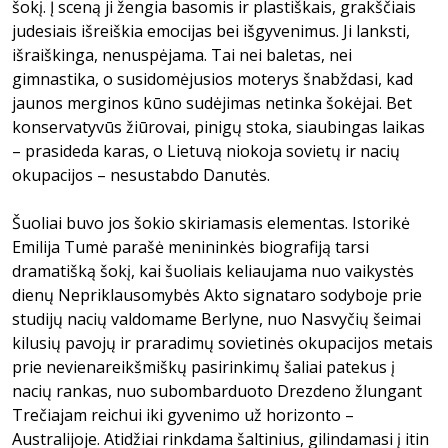
šokį. Į sceną ji žengia basomis ir plastiškais, grakščiais
judesiais išreiškia emocijas bei išgyvenimus. Ji lanksti,
išraiškinga, nenuspėjama. Tai nei baletas, nei
gimnastika, o susidomėjusios moterys šnabždasi, kad
jaunos merginos kūno sudėjimas netinka šokėjai. Bet
konservatyvūs žiūrovai, pinigų stoka, siaubingas laikas
– prasideda karas, o Lietuvą niokoja sovietų ir nacių
okupacijos – nesustabdo Danutės.
Šuoliai buvo jos šokio skiriamasis elementas. Istorikė
Emilija Tumė parašė menininkės biografiją tarsi
dramatišką šokį, kai šuoliais keliaujama nuo vaikystės
dienų Nepriklausomybės Akto signataro sodyboje prie
studijų nacių valdomame Berlyne, nuo Nasvyčių šeimai
kilusių pavojų ir praradimų sovietinės okupacijos metais
prie nevienareikšmiškų pasirinkimų šaliai patekus į
nacių rankas, nuo subombarduoto Drezdeno žlungant
Trečiajam reichui iki gyvenimo už horizonto –
Australijoje. Atidžiai rinkdama šaltinius, gilindamasi į itin