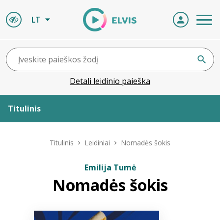
LT
Detali leidinio paieška
Titulinis
Apie ELVIS
Titulinis
Leidiniai
Nomadės šokis
Leidiniai
Emilija Tumė
Nomadės šokis
ELVIS atvyksta
Naujienos