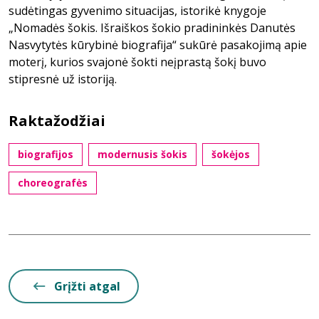
sudėtingas gyvenimo situacijas, istorikė knygoje
„Nomadės šokis. Išraiškos šokio pradininkės Danutės
Nasvytytės kūrybinė biografija“ sukūrė pasakojimą apie
moterį, kurios svajonė šokti neįprastą šokį buvo
stipresnė už istoriją.
Raktažodžiai
biografijos
modernusis šokis
šokėjos
choreografės
Grįžti atgal