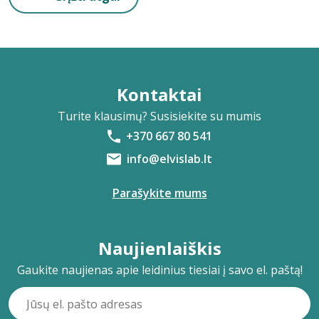
Kontaktai
Turite klausimų? Susisiekite su mumis
+370 667 80 541
info@elvislab.lt
Parašykite mums
Naujienlaiškis
Gaukite naujienas apie leidinius tiesiai į savo el. paštą!