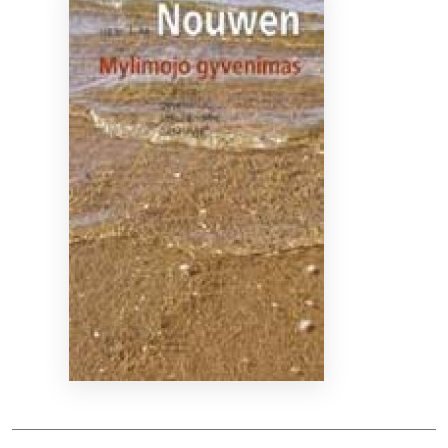
Bibliotekoms
D.U.K.
+370 667 80 541
info@elvislab.lt