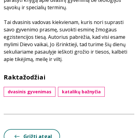
parašyti knygą apie dvasinį gyvenimą be teologijos
sąvokų ir specialių terminų.
Tai dvasinis vadovas kiekvienam, kuris nori suprasti
savo gyvenimo prasmę, suvokti esminę žmogaus
egzistencijos tiesą. Autorius pabrėžia, kad visi esame
mylimi Dievo vaikai, Jo išrinktieji, tad turime šių dienų
sekuliariame pasaulyje ieškoti grožio ir tiesos, kalbėti
apie tikėjimą, meilę ir viltį.
Raktažodžiai
dvasinis gyvenimas
katalikų bažnyčia
Grįžti atgal