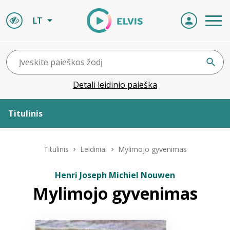
LT
Detali leidinio paieška
Titulinis
Apie ELVIS
Titulinis
Leidiniai
Mylimojo gyvenimas
Leidiniai
Henri Joseph Michiel Nouwen
Mylimojo gyvenimas
ELVIS atvyksta
Naujienos