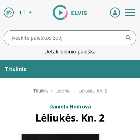
LT
Detali leidinio paieška
Titulinis
Apie ELVIS
Titulinis
Leidiniai
Lėliukės. Kn. 2
Leidiniai
Daniela Hodrová
Lėliukės. Kn. 2
ELVIS atvyksta
Naujienos