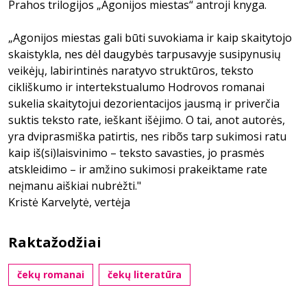
Prahos trilogijos „Agonijos miestas“ antroji knyga.
„Agonijos miestas gali būti suvokiama ir kaip skaitytojo
skaistykla, nes dėl daugybės tarpusavyje susipynusių
veikėjų, labirintinės naratyvo struktūros, teksto
cikliškumo ir intertekstualumo Hodrovos romanai
sukelia skaitytojui dezorientacijos jausmą ir priverčia
suktis teksto rate, ieškant išėjimo. O tai, anot autorės,
yra dviprasmiška patirtis, nes ribõs tarp sukimosi ratu
kaip iš(si)laisvinimo – teksto savasties, jo prasmės
atskleidimo – ir amžino sukimosi prakeiktame rate
neįmanu aiškiai nubrėžti."
Kristė Karvelytė, vertėja
Raktažodžiai
čekų romanai
čekų literatūra