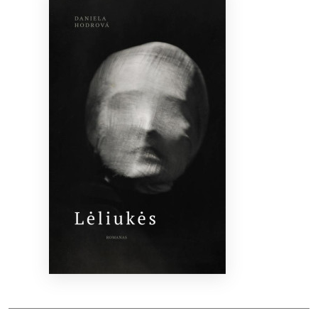
Bibliotekoms
D.U.K.
+370 667 80 541
info@elvislab.lt