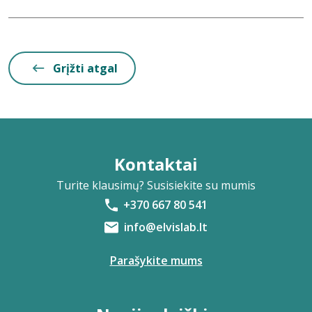
Grįžti atgal
Kontaktai
Turite klausimų? Susisiekite su mumis
+370 667 80 541
info@elvislab.lt
Parašykite mums