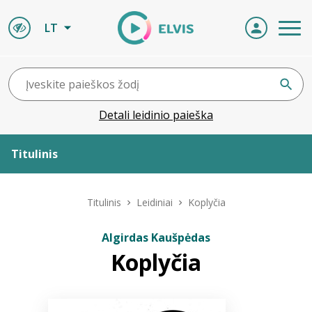
LT
Detali leidinio paieška
Titulinis
Apie ELVIS
Titulinis
Leidiniai
Koplyčia
Leidiniai
Algirdas Kaušpėdas
Koplyčia
ELVIS atvyksta
Naujienos