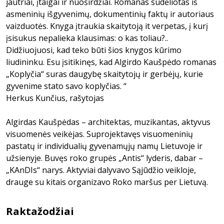
jautriai, įtaigai ir nuoširdžiai. Romanas sudėliotas iš
asmeninių išgyvenimų, dokumentinių faktų ir autoriaus
vaizduotės. Knyga įtraukia skaitytoją it verpetas, į kurį
įsisukus nepalieka klausimas: o kas toliau?..
Didžiuojuosi, kad teko būti šios knygos kūrimo
liudininku. Esu įsitikinęs, kad Algirdo Kaušpėdo romanas
„Koplyčia“ suras daugybę skaitytojų ir gerbėjų, kurie
gyvenime stato savo koplyčias. “
Herkus Kunčius, rašytojas
Algirdas Kaušpėdas – architektas, muzikantas, aktyvus
visuomenės veikėjas. Suprojektavęs visuomeninių
pastatų ir individualių gyvenamųjų namų Lietuvoje ir
užsienyje. Buvęs roko grupės „Antis“ lyderis, dabar –
„KAnDIs“ narys. Aktyviai dalyvavo Sąjūdžio veikloje,
drauge su kitais organizavo Roko maršus per Lietuvą.
Raktažodžiai