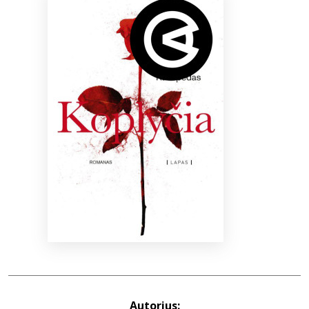
Bibliotekoms
D.U.K.
+370 667 80 541
info@elvislab.lt
Autorius: