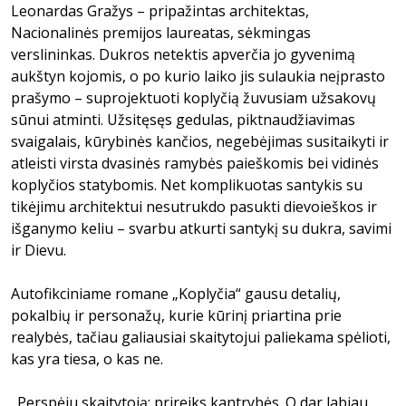
Leonardas Gražys – pripažintas architektas,
Nacionalinės premijos laureatas, sėkmingas
verslininkas. Dukros netektis apverčia jo gyvenimą
aukštyn kojomis, o po kurio laiko jis sulaukia neįprasto
prašymo – suprojektuoti koplyčią žuvusiam užsakovų
sūnui atminti. Užsitęsęs gedulas, piktnaudžiavimas
svaigalais, kūrybinės kančios, negebėjimas susitaikyti ir
atleisti virsta dvasinės ramybės paieškomis bei vidinės
koplyčios statybomis. Net komplikuotas santykis su
tikėjimu architektui nesutrukdo pasukti dievoieškos ir
išganymo keliu – svarbu atkurti santykį su dukra, savimi
ir Dievu.
Autofikciniame romane „Koplyčia“ gausu detalių,
pokalbių ir personažų, kurie kūrinį priartina prie
realybės, tačiau galiausiai skaitytojui paliekama spėlioti,
kas yra tiesa, o kas ne.
„Perspėju skaitytoją: prireiks kantrybės. O dar labiau