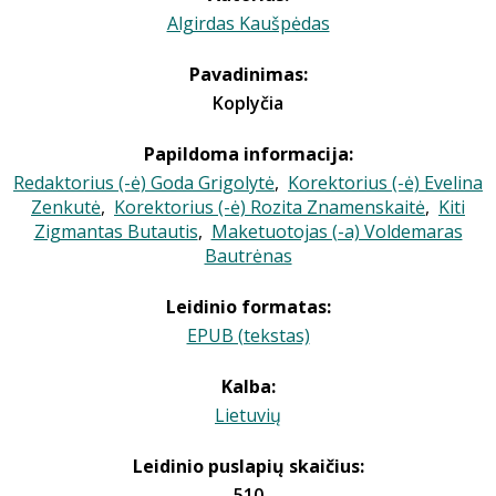
Algirdas Kaušpėdas
Pavadinimas:
Koplyčia
Papildoma informacija:
Redaktorius (-ė) Goda Grigolytė
,
Korektorius (-ė) Evelina
Zenkutė
,
Korektorius (-ė) Rozita Znamenskaitė
,
Kiti
Zigmantas Butautis
,
Maketuotojas (-a) Voldemaras
Bautrėnas
Leidinio formatas:
EPUB (tekstas)
Kalba:
Lietuvių
Leidinio puslapių skaičius:
510