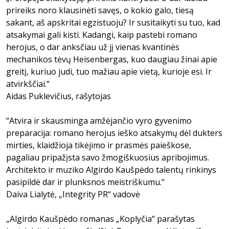
prireiks noro klausinėti savęs, o kokio galo, tiesą
sakant, aš apskritai egzistuoju? Ir susitaikyti su tuo, kad
atsakymai gali kisti. Kadangi, kaip pastebi romano
herojus, o dar anksčiau už jį vienas kvantinės
mechanikos tėvų Heisenbergas, kuo daugiau žinai apie
greitį, kuriuo judi, tuo mažiau apie vietą, kurioje esi. Ir
atvirkščiai.“
Aidas Puklevičius, rašytojas
“Atvira ir skausminga amžėjančio vyro gyvenimo
preparacija: romano herojus ieško atsakymų dėl dukters
mirties, klaidžioja tikėjimo ir prasmės paieškose,
pagaliau pripažįsta savo žmogiškuosius apribojimus.
Architekto ir muziko Algirdo Kaušpėdo talentų rinkinys
pasipildė dar ir plunksnos meistriškumu.“
Daiva Lialytė, „Integrity PR“ vadovė
„Algirdo Kaušpėdo romanas „Koplyčia“ parašytas