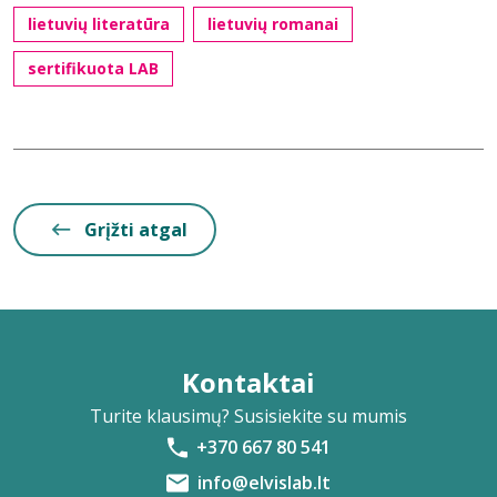
lietuvių literatūra
lietuvių romanai
sertifikuota LAB
Grįžti atgal
Kontaktai
Turite klausimų? Susisiekite su mumis
+370 667 80 541
info@elvislab.lt