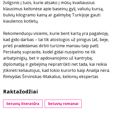
žvilgsnis į tuos, kurie atsako į mūsų kvailiausius
klausimus kelionėse apie baseinų gylį, valiutų kursą,
bulvių kilogramo kainą ar galimybę Turkijoje gauti
kiaulienos kotletų.
Rekomenduoju visiems, kurie bent kartą yra pagalvoję,
kad gido darbas – tai tik atostogos už pinigus (aš, beje,
prieš pradėdamas dirbti turizme maniau taip pat!).
Perskaitę suprasite, kodėl gidai nusipelno ne tik
arbatpinigių, bet ir apdovanojimo už kantrybę,
diplomatiją ir gebėjimą nepratrūkti net tada, kai reikia
įtikinėti keliautojus, kad tokio kurorto kaip Analija nėra.
Rimvydas Širvinskas-Makalius, kelionių ekspertas
Raktažodžiai
lietuvių literatūra
lietuvių romanai