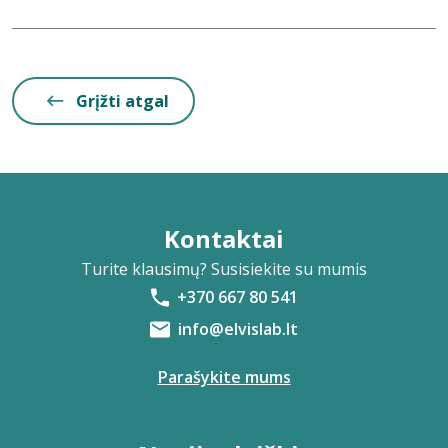
Grįžti atgal
Kontaktai
Turite klausimų? Susisiekite su mumis
+370 667 80 541
info@elvislab.lt
Parašykite mums