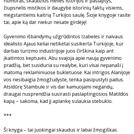
humoras, skaudžios meilės istorijos ir paslaptys,
žiupsnelis mistikos ir daugybė istorinių faktų visiems,
mėgstantiems kaitrią Turkijos saulę. Šioje knygoje rasite
tai, apie ką dar niekur nesate girdėję!
Gyvenimo išbandymų užgrūdintos Izabelės ir naivaus
idealisto Ajaus keliai netikėtai susikerta Turkijoje, kur
darbas turizmo industrijoje juos čirškina kaip ant
įkaitintos keptuvės. Abu svajoja apie naują gyvenimo
pradžią, bet susiduria su realybe, kuri visai nepanaši į
matomą reklaminiuose bukletuose. Kai intrigos Alanijoje
vos nesibaigia žmogžudyste, tenka pasipustyti padus.
Atsidūrę Stambule ir vis dar kamuojami negandų,
draugai nusprendžia susirasti paslaptingosios Matildos
kapą – sakoma, kad jį aplankę sulaukia stebuklo.
***
Ši knyga – tai juokingai skaudus ir labai žmogiškas