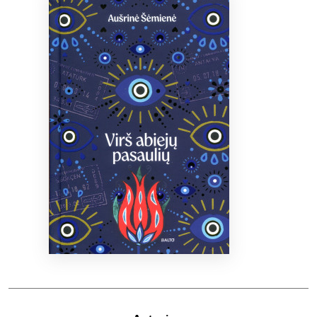
Bibliotekoms
D.U.K.
+370 667 80 541
info@elvislab.lt