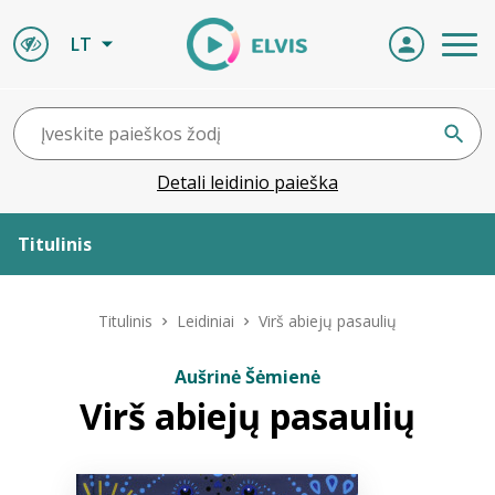
LT
Detali leidinio paieška
Titulinis
Apie ELVIS
Titulinis
Leidiniai
Virš abiejų pasaulių
Leidiniai
Aušrinė Šėmienė
Virš abiejų pasaulių
ELVIS atvyksta
Naujienos