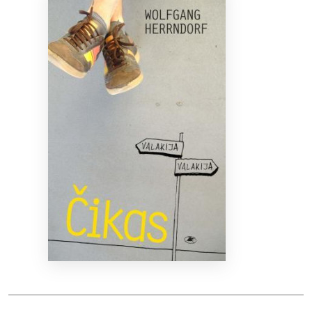
Bibliotekoms
D.U.K.
+370 667 80 541
info@elvislab.lt