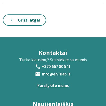
Grįžti atgal
Kontaktai
Turite klausimų? Susisiekite su mumis
+370 667 80 541
info@elvislab.lt
Parašykite mums
Naujienlaiškis