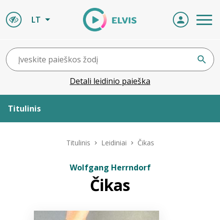
LT
Detali leidinio paieška
Titulinis
Apie ELVIS
Titulinis
Leidiniai
Čikas
Leidiniai
Wolfgang Herrndorf
Čikas
ELVIS atvyksta
Naujienos