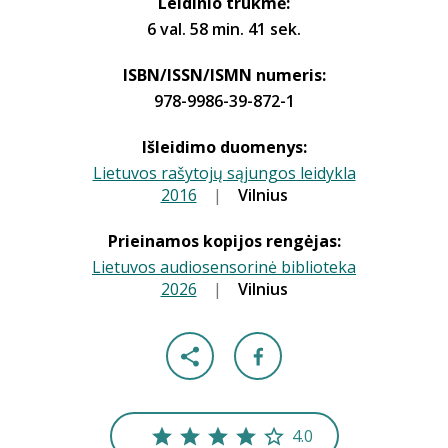
Leidinio trukmė:
6 val. 58 min. 41 sek.
ISBN/ISSN/ISMN numeris:
978-9986-39-872-1
Išleidimo duomenys:
Lietuvos rašytojų sąjungos leidykla
2016
|
|
Vilnius
Prieinamos kopijos rengėjas:
Lietuvos audiosensorinė biblioteka
2026
|
|
Vilnius
4.0