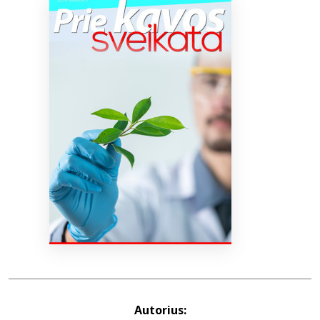
Bibliotekoms
D.U.K.
+370 667 80 541
info@elvislab.lt
Autorius: