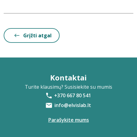
Grįžti atgal
Kontaktai
Turite klausimų? Susisiekite su mumis
+370 667 80 541
info@elvislab.lt
Parašykite mums