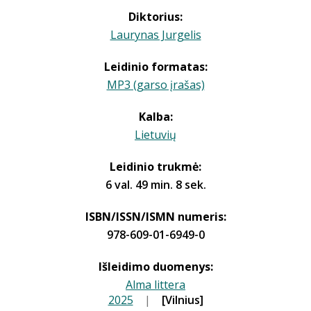
Diktorius:
Laurynas Jurgelis
Leidinio formatas:
MP3 (garso įrašas)
Kalba:
Lietuvių
Leidinio trukmė:
6 val. 49 min. 8 sek.
ISBN/ISSN/ISMN numeris:
978-609-01-6949-0
Išleidimo duomenys:
Alma littera
2025
|
|
[Vilnius]