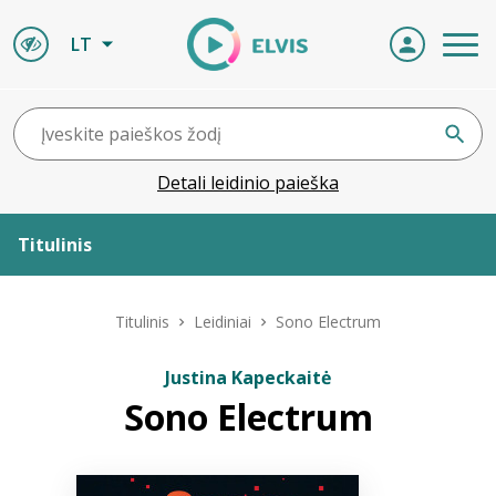
LT
Detali leidinio paieška
Titulinis
Apie ELVIS
Titulinis
Leidiniai
Sono Electrum
Leidiniai
Justina Kapeckaitė
Sono Electrum
ELVIS atvyksta
Naujienos