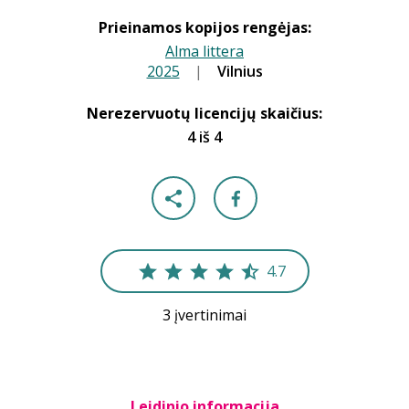
Prieinamos kopijos rengėjas:
Alma littera
2025
|
|
Vilnius
Nerezervuotų licencijų skaičius:
4 iš 4
4.7
3 įvertinimai
Leidinio informacija