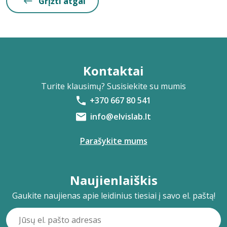
Grįžti atgal
Kontaktai
Turite klausimų? Susisiekite su mumis
+370 667 80 541
info@elvislab.lt
Parašykite mums
Naujienlaiškis
Gaukite naujienas apie leidinius tiesiai į savo el. paštą!