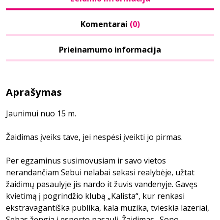
Komentarai
(0)
Prieinamumo informacija
Aprašymas
Jaunimui nuo 15 m.
Žaidimas įveiks tave, jei nespėsi įveikti jo pirmas.
Per egzaminus susimovusiam ir savo vietos
nerandančiam Sebui nelabai sekasi realybėje, užtat
žaidimų pasaulyje jis nardo it žuvis vandenyje. Gavęs
kvietimą į pogrindžio klubą „Kalista“, kur renkasi
ekstravagantiška publika, kala muzika, tvieskia lazeriai,
Sebas žengia į esporto pasaulį. Žaidimas „Sono