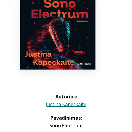
Bibliotekoms
D.U.K.
+370 667 80 541
info@elvislab.lt
Autorius:
Justina Kapeckaitė
Pavadinimas:
Sono Electrum