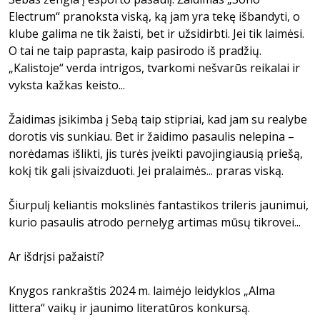
Electrum“ pranoksta viską, ką jam yra tekę išbandyti, o
klube galima ne tik žaisti, bet ir užsidirbti. Jei tik laimėsi.
O tai ne taip paprasta, kaip pasirodo iš pradžių.
„Kalistoje“ verda intrigos, tvarkomi nešvarūs reikalai ir
vyksta kažkas keisto...
Žaidimas įsikimba į Sebą taip stipriai, kad jam su realybe
dorotis vis sunkiau. Bet ir žaidimo pasaulis nelepina –
norėdamas išlikti, jis turės įveikti pavojingiausią priešą,
kokį tik gali įsivaizduoti. Jei pralaimės... praras viską.
Šiurpulį keliantis mokslinės fantastikos trileris jaunimui,
kurio pasaulis atrodo pernelyg artimas mūsų tikrovei...
Ar išdrįsi pažaisti?
Knygos rankraštis 2024 m. laimėjo leidyklos „Alma
littera“ vaikų ir jaunimo literatūros konkursą.