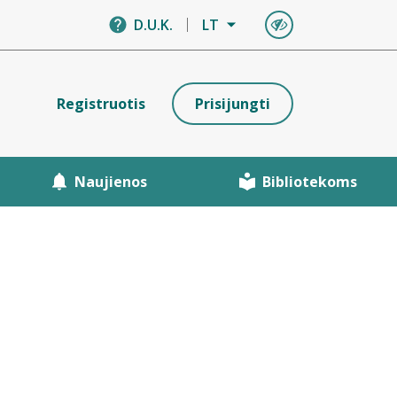
D.U.K.
LT
Registruotis
Prisijungti
Naujienos
Bibliotekoms