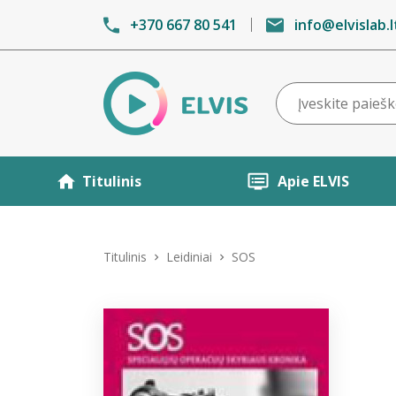
+370 667 80 541
info@elvislab.l
Titulinis
Apie ELVIS
Titulinis
Leidiniai
SOS