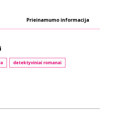
Prieinamumo informacija
i
ra
detektyviniai romanai