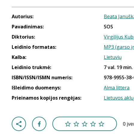
Autorius:
Beata Janušk
Pavadinimas:
SOS
Diktorius:
Virgilijus Kub
Leidinio formatas:
MP3 (garso į
Kalba:
Lietuvių
Leidinio trukmė:
7 val. 19 min.
ISBN/ISSN/ISMN numeris:
978-9955-38-
Išleidimo duomenys:
Alma littera
Prieinamos kopijos rengėjas:
Lietuvos aklų
0 įv