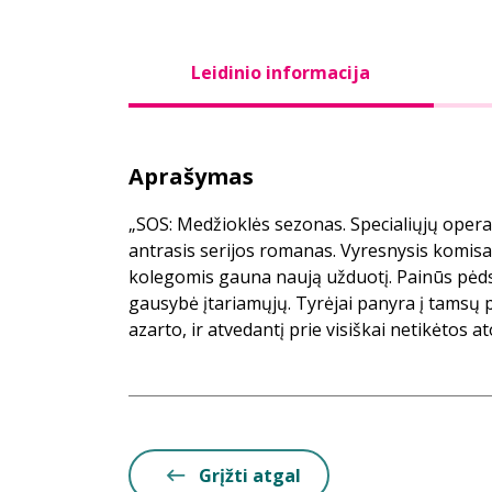
Leidinio informacija
Aprašymas
„SOS: Medžioklės sezonas. Specialiųjų operac
antrasis serijos romanas. Vyresnysis komis
kolegomis gauna naują užduotį. Painūs pėdsak
gausybė įtariamųjų. Tyrėjai panyra į tamsų p
azarto, ir atvedantį prie visiškai netikėtos 
Grįžti atgal