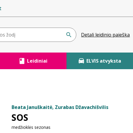
t
Detali leidinio paieška
Leidiniai
ELVIS atvyksta
Beata Januškaitė, Zurabas Džavachišvilis
SOS
medžioklės sezonas