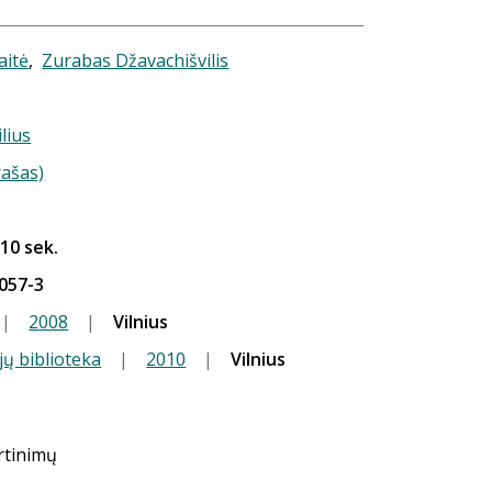
aitė
,
Zurabas Džavachišvilis
ilius
rašas)
 10 sek.
057-3
|
2008
|
Vilnius
jų biblioteka
|
2010
|
Vilnius
ertinimų