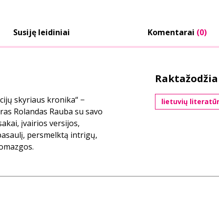
Susiję leidiniai
Komentarai
(0)
Raktažodžia
ijų skyriaus kronika“ −
lietuvių literatū
aras Rolandas Rauba su savo
ai, įvairios versijos,
asaulį, persmelktą intrigų,
atomazgos.