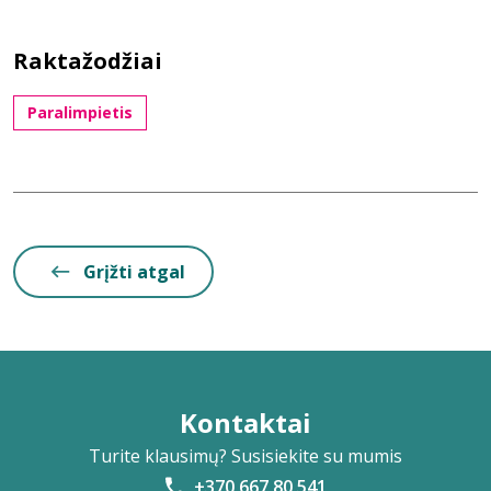
Raktažodžiai
Paralimpietis
Grįžti atgal
Kontaktai
Turite klausimų? Susisiekite su mumis
+370 667 80 541