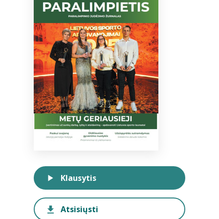
Bibliotekoms
D.U.K.
+370 667 80 541
info@elvislab.lt
Klausytis
Atsisiųsti