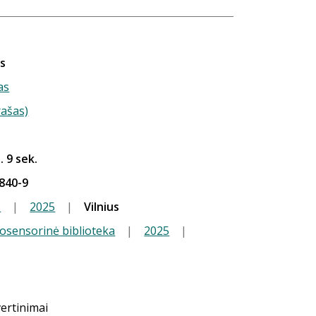
as
as
rašas)
. 9 sek.
840-9
s
|
2025
|
Vilnius
iosensorinė biblioteka
|
2025
|
vertinimai