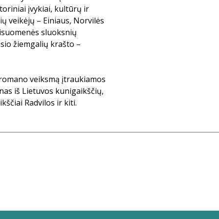
riniai įvykiai, kultūrų ir
ų veikėjų – Einiaus, Norvilės
 visuomenės sluoksnių
sio žiemgalių krašto –
į romano veiksmą įtraukiamos
nas iš Lietuvos kunigaikščių,
čiai Radvilos ir kiti.