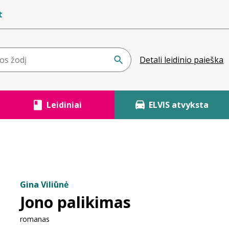
t
Detali leidinio paieška
Leidiniai
ELVIS atvyksta
Gina Viliūnė
Jono palikimas
romanas