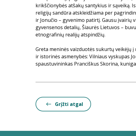
krikščionybės atšakų santykius ir sąveiką. Isto
religijų sandūra atskleidžiama per pagrindini
ir Jonučio – gyvenimo patirtį. Gausu įvairių
gyvensenos detalių, Šiaurės Lietuvos – buvu
etnografinių realijų atspindžių.
Greta meninės vaizduotės sukurtų veikėjų 
ir istorinės asmenybės: Vilniaus vyskupas Jo
spaustuvininkas Pranciškus Skorina, kunigaikš
Grįžti atgal