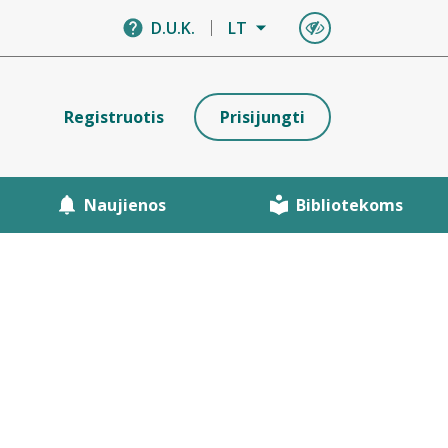
D.U.K.
LT
Registruotis
Prisijungti
Naujienos
Bibliotekoms