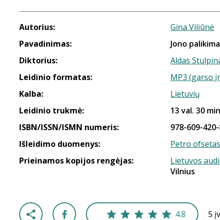
Autorius:
Gina Viliūnė
Pavadinimas:
Jono palikim
Diktorius:
Aldas Stulpin
Leidinio formatas:
MP3 (garso į
Kalba:
Lietuvių
Leidinio trukmė:
13 val. 30 min
ISBN/ISSN/ISMN numeris:
978-609-420-
Išleidimo duomenys:
Petro ofseta
Prieinamos kopijos rengėjas:
Lietuvos aud
Vilnius
4.8
5 į