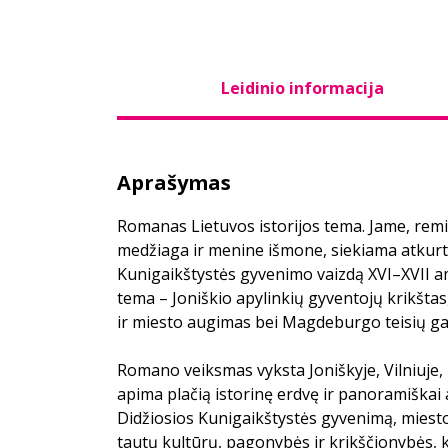
Leidinio informacija
Aprašymas
Romanas Lietuvos istorijos tema. Jame, remia
medžiaga ir menine išmone, siekiama atkurti
Kunigaikštystės gyvenimo vaizdą XVI–XVII a
tema – Joniškio apylinkių gyventojų krikštas
ir miesto augimas bei Magdeburgo teisių ga
Romano veiksmas vyksta Joniškyje, Vilniuje, 
apima plačią istorinę erdvę ir panoramiškai 
Didžiosios Kunigaikštystės gyvenimą, miesto i
tautų kultūrų, pagonybės ir krikščionybės, k