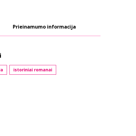
Prieinamumo informacija
i
ra
istoriniai romanai