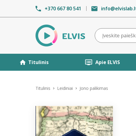
+370 667 80 541
info@elvislab.l
Titulinis
Apie ELVIS
Titulinis
Leidiniai
Jono palikimas