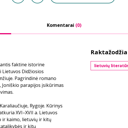
Komentarai
(0)
Raktažodžia
ntis faktine istorine
lietuvių literatū
 Lietuvos Didžiosios
mžiuje. Pagrindinė romano
, Joniškio parapijos įsikūrimas
vimas.
Karaliaučiuje, Rygoje. Kūrinys
atkuria XVI–XVII a. Lietuvos
r kaimo, lietuvių ir kitų
atalikybės ir kitų